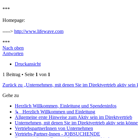
***
Homepage:
----->
http://www.lifewave.com
***
Nach oben
Antworten
Druckansicht
1 Beitrag • Seite
1
von
1
Zurück zu „Unternehmen, mit denen Sie im Direktvertrieb aktiv sein
Gehe zu
Herzlich Willkommen, Einleitung und Spendeninfos
↳ Herzlich Willkommen und Einleitung
Allgemeine erste Hinweise zum Aktiv sein im Direktvertrieb
Unternehmen, mit denen Sie im Direktvertrieb aktiv sein könn
VertriebspartnerInnen von Unternehmen
Vertriebs-Partner-Innen - JOBSUCHENDE