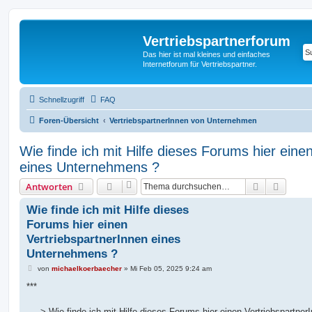
Vertriebspartnerforum
Das hier ist mal kleines und einfaches
Internetforum für Vertriebspartner.
Schnellzugriff
FAQ
Foren-Übersicht
VertriebspartnerInnen von Unternehmen
Wie finde ich mit Hilfe dieses Forums hier eine
eines Unternehmens ?
Suche
Erweit
Antworten
Wie finde ich mit Hilfe dieses
Forums hier einen
VertriebspartnerInnen eines
Unternehmens ?
B
von
michaelkoerbaecher
»
Mi Feb 05, 2025 9:24 am
e
i
***
t
r
a
-----> Wie finde ich mit Hilfe dieses Forums hier einen Vertriebspartner