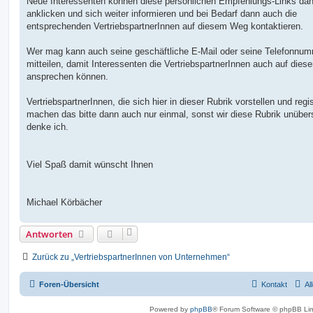
Neue Interessenten können diese persönlichen Empfehlungs-Links da
anklicken und sich weiter informieren und bei Bedarf dann auch die
entsprechenden VertriebspartnerInnen auf diesem Weg kontaktieren.
Wer mag kann auch seine geschäftliche E-Mail oder seine Telefonnu
mitteilen, damit Interessenten die VertriebspartnerInnen auch auf die
ansprechen können.
VertriebspartnerInnen, die sich hier in dieser Rubrik vorstellen und regis
machen das bitte dann auch nur einmal, sonst wir diese Rubrik unübers
denke ich.
Viel Spaß damit wünscht Ihnen
Michael Körbächer
Antworten
Zurück zu „VertriebspartnerInnen von Unternehmen“
Foren-Übersicht
Kontakt
Al
Powered by
phpBB
® Forum Software © phpBB Lim