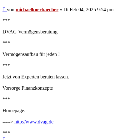
Beitrag
von
michaelkoerbaecher
»
Di Feb 04, 2025 9:54 pm
***
DVAG Vermögensberatung‎
***
Vermögensaufbau für jeden !
***
Jetzt von Experten beraten lassen.
Vorsorge Finanzkonzepte
***
Homepage:
----->
http://www.dvag.de
***
Nach