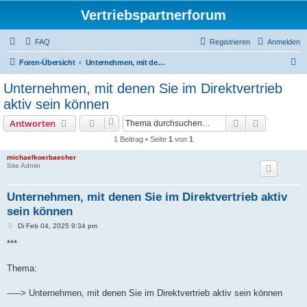
Vertriebspartnerforum
FAQ
Registrieren
Anmelden
S
Foren-Übersicht
Unternehmen, mit denen Sie im Direktvertrieb aktiv sein können
u
Unternehmen, mit denen Sie im Direktvertrieb
c
aktiv sein können
h
Suche
Erweiterte
Antworten
e
1 Beitrag • Seite
1
von
1
michaelkoerbaecher
Site Admin
Unternehmen, mit denen Sie im Direktvertrieb aktiv
sein können
B
Di Feb 04, 2025 9:34 pm
e
i
***
t
r
a
Thema:
g
-----> Unternehmen, mit denen Sie im Direktvertrieb aktiv sein können