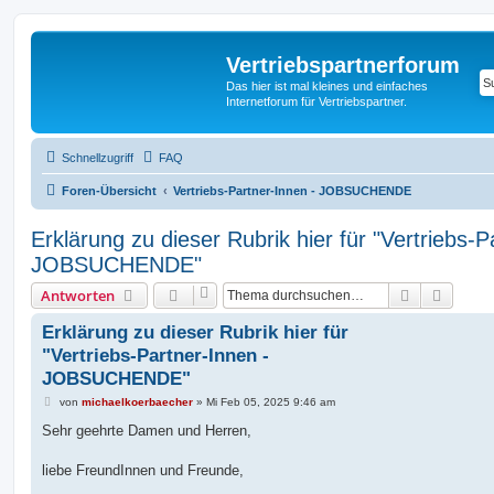
Vertriebspartnerforum
Das hier ist mal kleines und einfaches
Internetforum für Vertriebspartner.
Schnellzugriff
FAQ
Foren-Übersicht
Vertriebs-Partner-Innen - JOBSUCHENDE
Erklärung zu dieser Rubrik hier für "Vertriebs-P
JOBSUCHENDE"
Suche
Erweit
Antworten
Erklärung zu dieser Rubrik hier für
"Vertriebs-Partner-Innen -
JOBSUCHENDE"
B
von
michaelkoerbaecher
»
Mi Feb 05, 2025 9:46 am
e
i
Sehr geehrte Damen und Herren,
t
r
a
liebe FreundInnen und Freunde,
g