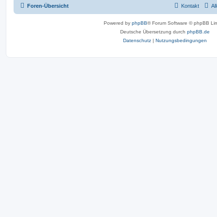
Foren-Übersicht
Kontakt
Al
Powered by
phpBB
® Forum Software © phpBB Lim
Deutsche Übersetzung durch
phpBB.de
Datenschutz
|
Nutzungsbedingungen