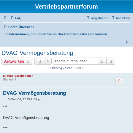
Vertriebspartnerforum
FAQ
Registrieren
Anmelden
Foren-Übersicht
Unternehmen, mit denen Sie im Direktvertrieb aktiv sein können
S
u
DVAG Vermögensberatung‎
c
Suche
Erweiterte
Antworten
h
1 Beitrag • Seite
1
von
1
e
michaelkoerbaecher
Site Admin
DVAG Vermögensberatung‎
B
Di Feb 04, 2025 9:54 pm
e
i
***
t
r
a
DVAG Vermögensberatung‎
g
***