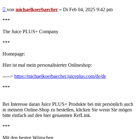
Beitrag
von
michaelkoerbaecher
»
Di Feb 04, 2025 9:42 pm
***
The Juice PLUS+ Company
***
Homepage:
Hier ist mal mein personalisierter Onlineshop:
----->
https://michaelkoerbaecher.juiceplus.com/de/de
***
Bei Interesse daran Juice PLUS+ Produkte bei mir persönlich auch
in meinem Online-Shop zu bestellen, klicken Sie wenn Sie mögen
bitte einfach auf den hier genannten RefLink.
***
Mit den besten Wünschen