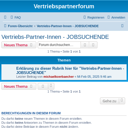
Vertriebspartnerforum
FAQ
Registrieren
Anmelden
S
Foren-Übersicht
Vertriebs-Partner-Innen - JOBSUCHENDE
u
Vertriebs-Partner-Innen - JOBSUCHENDE
c
Suche
Erweiterte Suche
Neues Thema
h
1 Thema • Seite
1
von
1
e
Themen
Erklärung zu dieser Rubrik hier für "Vertriebs-Partner-Innen -
JOBSUCHENDE"
Letzter Beitrag von
michaelkoerbaecher
«
Mi Feb 05, 2025 9:46 am
Neues Thema
1 Thema • Seite
1
von
1
Gehe zu
BERECHTIGUNGEN IN DIESEM FORUM
Du darfst
keine
neuen Themen in diesem Forum erstellen.
Du darfst
keine
Antworten zu Themen in diesem Forum erstellen.
Du darfst deine Beiträge in diesem Forum
nicht
ändern.