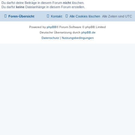
Du darfst deine Beiträge in diesem Forum
nicht
löschen.
Du darfst
keine
Dateianhänge in diesem Forum erstellen.
Foren-Übersicht
Kontakt
Alle Cookies löschen
Alle Zeiten sind
UTC
Powered by
phpBB
® Forum Software © phpBB Limited
Deutsche Übersetzung durch
phpBB.de
Datenschutz
|
Nutzungsbedingungen