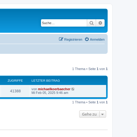
Suche
Erweiterte Suche
Registrieren
Anmelden
1 Thema • Seite
1
von
1
ZUGRIFFE
LETZTER BEITRAG
von
michaelkoerbaecher
41388
Mi Feb 05, 2025 9:46 am
1 Thema • Seite
1
von
1
Gehe zu