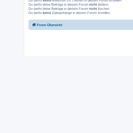
Du darfst
keine
Antworten zu Themen in diesem Forum erstellen.
Du darfst deine Beiträge in diesem Forum
nicht
ändern.
Du darfst deine Beiträge in diesem Forum
nicht
löschen.
Du darfst
keine
Dateianhänge in diesem Forum erstellen.
Foren-Übersicht