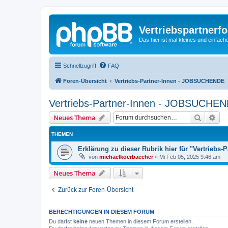
Vertriebspartnerf
Das hier ist mal kleines und einfache
Schnellzugriff
FAQ
Foren-Übersicht
Vertriebs-Partner-Innen - JOBSUCHENDE
Vertriebs-Partner-Innen - JOBSUCHE
Suche
Erw
Neues Thema
THEMEN
Erklärung zu dieser Rubrik hier für "Vertrieb
von
michaelkoerbaecher
»
Mi Feb 05, 2025 9:46 am
Neues Thema
Zurück zur Foren-Übersicht
BERECHTIGUNGEN IN DIESEM FORUM
Du darfst
keine
neuen Themen in diesem Forum erstellen.