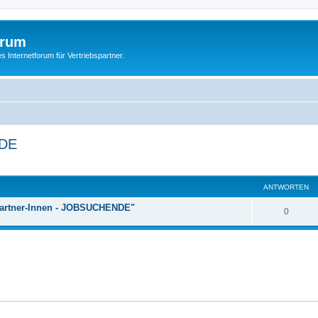
orum
s Internetforum für Vertriebspartner.
NDE
eiterte Suche
ANTWORTEN
s-Partner-Innen - JOBSUCHENDE"
0