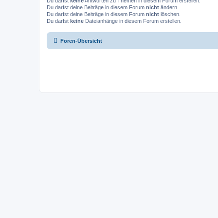
Du darfst
keine
Antworten zu Themen in diesem Forum erstellen.
Du darfst deine Beiträge in diesem Forum
nicht
ändern.
Du darfst deine Beiträge in diesem Forum
nicht
löschen.
Du darfst
keine
Dateianhänge in diesem Forum erstellen.
Foren-Übersicht