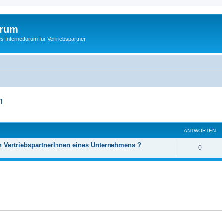
orum
s Internetforum für Vertriebspartner.
n
eiterte Suche
ANTWORTEN
en VertriebspartnerInnen eines Unternehmens ?
0