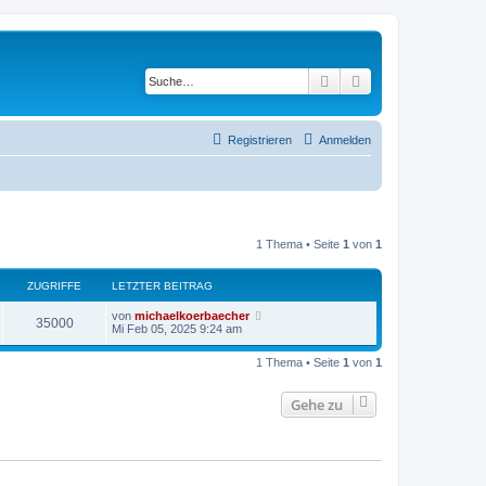
Suche
Erweiterte Suche
Registrieren
Anmelden
1 Thema • Seite
1
von
1
ZUGRIFFE
LETZTER BEITRAG
von
michaelkoerbaecher
35000
Mi Feb 05, 2025 9:24 am
1 Thema • Seite
1
von
1
Gehe zu