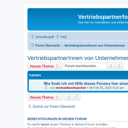
Vertriebspartnerf
Das hier ist mal kleines und einfache
Schnellzugriff
FAQ
Foren-Übersicht
VertriebspartnerInnen von Unternehmen
VertriebspartnerInnen von Unternehme
Suche
Erw
Neues Thema
THEMEN
Wie finde ich mit Hilfe dieses Forums hier ein
von
michaelkoerbaecher
»
Mi Feb 05, 2025 9:24 am
Neues Thema
Zurück zur Foren-Übersicht
BERECHTIGUNGEN IN DIESEM FORUM
Du darfst
keine
neuen Themen in diesem Forum erstellen.