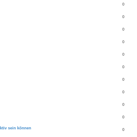
0
0
0
0
0
0
0
0
0
0
ktiv sein können
0