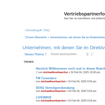
Vertriebspartnerf
Das hier ist mal kleines und einfache
Schnellzugriff
FAQ
Foren-Übersicht
Unternehmen, mit denen Sie im Direktvertrie
Unternehmen, mit denen Sie im Direktve
Suche
Erweiter
Neues Thema
THEMEN
Herzlich Willkommen noch mal in dieser Rubrik
von
michaelkoerbaecher
»
Di Feb 04, 2025 10:00 pm
FM Cosmetics
von
michaelkoerbaecher
»
Di Feb 04, 2025 9:55 pm
DVAG Vermögensberatung‎
von
michaelkoerbaecher
»
Di Feb 04, 2025 9:54 pm
LIVEWAVE
von
michaelkoerbaecher
»
Di Feb 04, 2025 9:53 pm