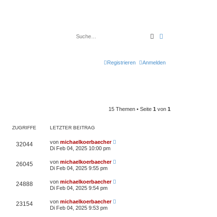
Suche
Erweiterte Suche
Registrieren
Anmelden
15 Themen • Seite
1
von
1
ZUGRIFFE
LETZTER BEITRAG
von
michaelkoerbaecher
32044
Di Feb 04, 2025 10:00 pm
von
michaelkoerbaecher
26045
Di Feb 04, 2025 9:55 pm
von
michaelkoerbaecher
24888
Di Feb 04, 2025 9:54 pm
von
michaelkoerbaecher
23154
Di Feb 04, 2025 9:53 pm