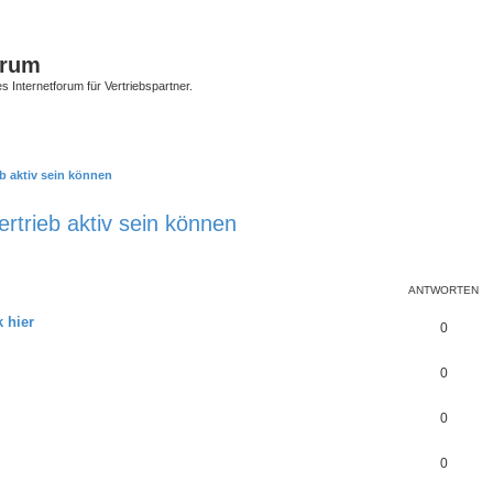
orum
s Internetforum für Vertriebspartner.
b aktiv sein können
rtrieb aktiv sein können
te Suche
ANTWORTEN
 hier
0
0
0
0