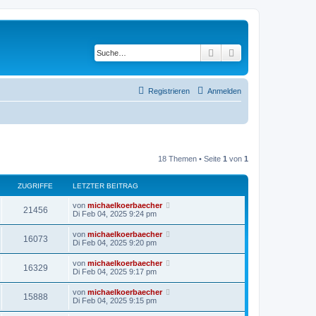
Suche
Erweiterte Suche
Registrieren
Anmelden
18 Themen • Seite
1
von
1
ZUGRIFFE
LETZTER BEITRAG
von
michaelkoerbaecher
21456
Di Feb 04, 2025 9:24 pm
von
michaelkoerbaecher
16073
Di Feb 04, 2025 9:20 pm
von
michaelkoerbaecher
16329
Di Feb 04, 2025 9:17 pm
von
michaelkoerbaecher
15888
Di Feb 04, 2025 9:15 pm