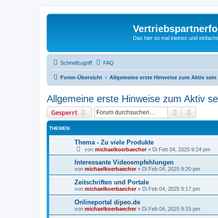
Vertriebspartnerf
Das hier ist mal kleines und einfache
Schnellzugriff
FAQ
Foren-Übersicht
Allgemeine erste Hinweise zum Aktiv sein 
Allgemeine erste Hinweise zum Aktiv sei
Suche
Erweiter
Gesperrt
THEMEN
Thema - Zu viele Produkte
von
michaelkoerbaecher
»
Di Feb 04, 2025 9:24 pm
Interessante Videoempfehlungen
von
michaelkoerbaecher
»
Di Feb 04, 2025 9:20 pm
Zeitschriften und Portale
von
michaelkoerbaecher
»
Di Feb 04, 2025 9:17 pm
Onlineportal dipeo.de
von
michaelkoerbaecher
»
Di Feb 04, 2025 9:15 pm