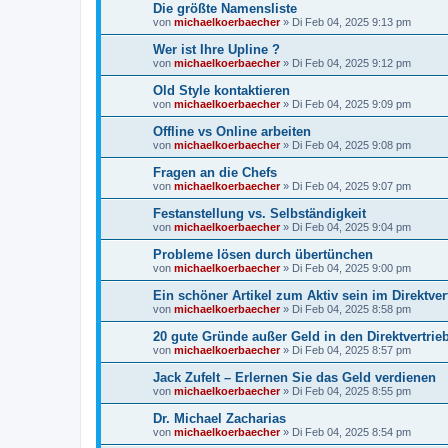
Die größte Namensliste
von
michaelkoerbaecher
»
Di Feb 04, 2025 9:13 pm
Wer ist Ihre Upline ?
von
michaelkoerbaecher
»
Di Feb 04, 2025 9:12 pm
Old Style kontaktieren
von
michaelkoerbaecher
»
Di Feb 04, 2025 9:09 pm
Offline vs Online arbeiten
von
michaelkoerbaecher
»
Di Feb 04, 2025 9:08 pm
Fragen an die Chefs
von
michaelkoerbaecher
»
Di Feb 04, 2025 9:07 pm
Festanstellung vs. Selbständigkeit
von
michaelkoerbaecher
»
Di Feb 04, 2025 9:04 pm
Probleme lösen durch übertünchen
von
michaelkoerbaecher
»
Di Feb 04, 2025 9:00 pm
Ein schöner Artikel zum Aktiv sein im Direktver
von
michaelkoerbaecher
»
Di Feb 04, 2025 8:58 pm
20 gute Gründe außer Geld in den Direktvertrie
von
michaelkoerbaecher
»
Di Feb 04, 2025 8:57 pm
Jack Zufelt – Erlernen Sie das Geld verdienen
von
michaelkoerbaecher
»
Di Feb 04, 2025 8:55 pm
Dr. Michael Zacharias
von
michaelkoerbaecher
»
Di Feb 04, 2025 8:54 pm