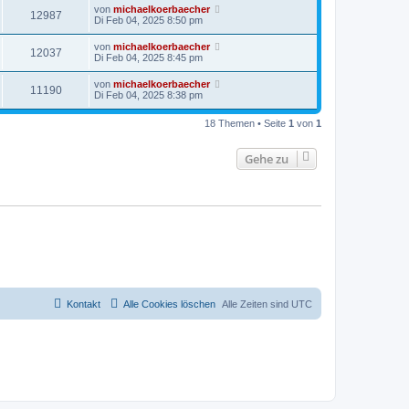
von
michaelkoerbaecher
12987
Di Feb 04, 2025 8:50 pm
von
michaelkoerbaecher
12037
Di Feb 04, 2025 8:45 pm
von
michaelkoerbaecher
11190
Di Feb 04, 2025 8:38 pm
18 Themen • Seite
1
von
1
Gehe zu
Kontakt
Alle Cookies löschen
Alle Zeiten sind
UTC