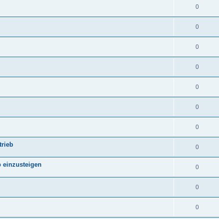
0
0
0
0
0
0
0
trieb
0
b einzusteigen
0
0
0