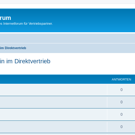
orum
s Internetforum für Vertriebspartner.
im Direktvertrieb
n im Direktvertrieb
te Suche
ANTWORTEN
0
0
0
0