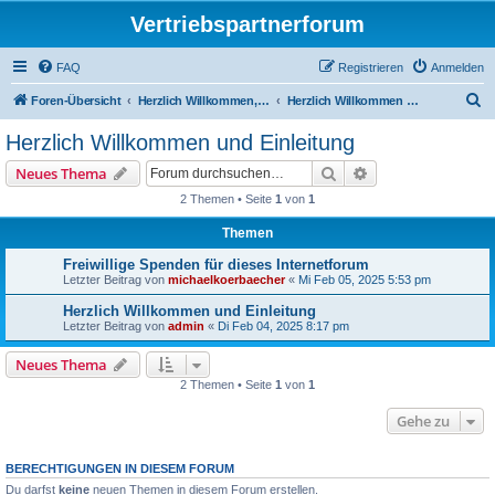
Vertriebspartnerforum
FAQ
Registrieren
Anmelden
S
Foren-Übersicht
Herzlich Willkommen, Einleitung und Spendeninfos
Herzlich Willkommen und Einleitung
u
Herzlich Willkommen und Einleitung
c
Suche
Erweiterte Suche
Neues Thema
h
2 Themen • Seite
1
von
1
e
Themen
Freiwillige Spenden für dieses Internetforum
Letzter Beitrag von
michaelkoerbaecher
«
Mi Feb 05, 2025 5:53 pm
Herzlich Willkommen und Einleitung
Letzter Beitrag von
admin
«
Di Feb 04, 2025 8:17 pm
Neues Thema
2 Themen • Seite
1
von
1
Gehe zu
BERECHTIGUNGEN IN DIESEM FORUM
Du darfst
keine
neuen Themen in diesem Forum erstellen.