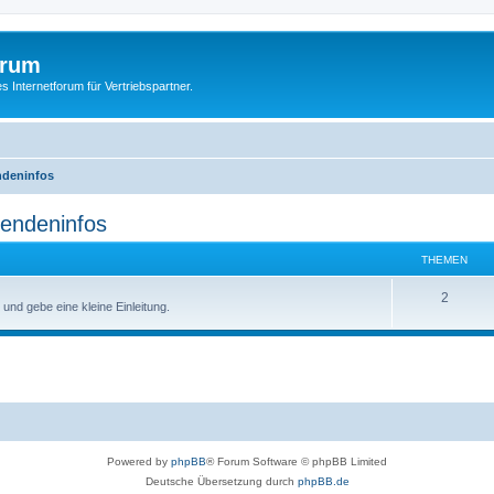
orum
s Internetforum für Vertriebspartner.
ndeninfos
pendeninfos
THEMEN
2
 und gebe eine kleine Einleitung.
Powered by
phpBB
® Forum Software © phpBB Limited
Deutsche Übersetzung durch
phpBB.de