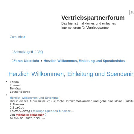
Vertriebspartnerforum
Das hier ist mal kleines und einfaches
Internetforum für Vertriebspartner.
Zum Inhalt
Schnellzugriff
FAQ
Foren-Übersicht
Herzlich Willkommen, Einleitung und Spendeninfos
Herzlich Willkommen, Einleitung und Spendeni
Forum
Themen
Beiträge
Letzter Beitrag
Herzlich Willkommen und Einleitung
Hier in dieser Rubrik heise ich Sie recht Herzlich Willkommen und gebe eine kleine Einleit
2
Themen
2
Beiträge
Letzter Beitrag
Freiwillige Spenden für diese…
N
von
michaelkoerbaecher
e
Mi Feb 05, 2025 5:53 pm
u
e
s
t
e