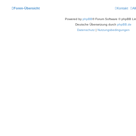
r
B
Foren-Übersicht
Kontakt
Al
e
i
t
Powered by
phpBB
® Forum Software © phpBB Lim
r
a
Deutsche Übersetzung durch
phpBB.de
g
Datenschutz
|
Nutzungsbedingungen