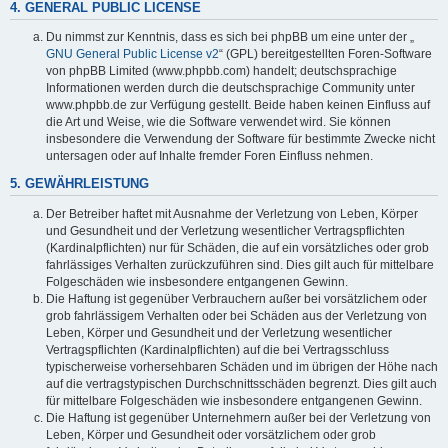
4. GENERAL PUBLIC LICENSE
Du nimmst zur Kenntnis, dass es sich bei phpBB um eine unter der „
GNU General Public License v2
“ (GPL) bereitgestellten Foren-Software
von phpBB Limited (www.phpbb.com) handelt; deutschsprachige
Informationen werden durch die deutschsprachige Community unter
www.phpbb.de zur Verfügung gestellt. Beide haben keinen Einfluss auf
die Art und Weise, wie die Software verwendet wird. Sie können
insbesondere die Verwendung der Software für bestimmte Zwecke nicht
untersagen oder auf Inhalte fremder Foren Einfluss nehmen.
5. GEWÄHRLEISTUNG
Der Betreiber haftet mit Ausnahme der Verletzung von Leben, Körper
und Gesundheit und der Verletzung wesentlicher Vertragspflichten
(Kardinalpflichten) nur für Schäden, die auf ein vorsätzliches oder grob
fahrlässiges Verhalten zurückzuführen sind. Dies gilt auch für mittelbare
Folgeschäden wie insbesondere entgangenen Gewinn.
Die Haftung ist gegenüber Verbrauchern außer bei vorsätzlichem oder
grob fahrlässigem Verhalten oder bei Schäden aus der Verletzung von
Leben, Körper und Gesundheit und der Verletzung wesentlicher
Vertragspflichten (Kardinalpflichten) auf die bei Vertragsschluss
typischerweise vorhersehbaren Schäden und im übrigen der Höhe nach
auf die vertragstypischen Durchschnittsschäden begrenzt. Dies gilt auch
für mittelbare Folgeschäden wie insbesondere entgangenen Gewinn.
Die Haftung ist gegenüber Unternehmern außer bei der Verletzung von
Leben, Körper und Gesundheit oder vorsätzlichem oder grob