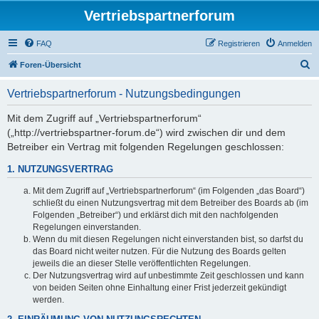
Vertriebspartnerforum
FAQ
Registrieren
Anmelden
S
Foren-Übersicht
u
Vertriebspartnerforum - Nutzungsbedingungen
c
h
Mit dem Zugriff auf „Vertriebspartnerforum“
(„http://vertriebspartner-forum.de“) wird zwischen dir und dem
e
Betreiber ein Vertrag mit folgenden Regelungen geschlossen:
1. NUTZUNGSVERTRAG
Mit dem Zugriff auf „Vertriebspartnerforum“ (im Folgenden „das Board“)
schließt du einen Nutzungsvertrag mit dem Betreiber des Boards ab (im
Folgenden „Betreiber“) und erklärst dich mit den nachfolgenden
Regelungen einverstanden.
Wenn du mit diesen Regelungen nicht einverstanden bist, so darfst du
das Board nicht weiter nutzen. Für die Nutzung des Boards gelten
jeweils die an dieser Stelle veröffentlichten Regelungen.
Der Nutzungsvertrag wird auf unbestimmte Zeit geschlossen und kann
von beiden Seiten ohne Einhaltung einer Frist jederzeit gekündigt
werden.