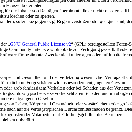
n gegen diese Nutzungsbedingungen oder anderer im Board veröffentli
in Hausverbot erteilen.
für die Inhalte von Beiträgen übernimmt, die er nicht selbst erstellt 
it zu löschen oder zu sperren.
uändern, sofern sie gegen o. g. Regeln verstoßen oder geeignet sind, 
 der „
GNU General Public License v2
“ (GPL) bereitgestellten Foren
hige Community unter www.phpbb.de zur Verfügung gestellt. Beide hab
oftware für bestimmte Zwecke nicht untersagen oder auf Inhalte frem
rper und Gesundheit und der Verletzung wesentlicher Vertragspflichten
ch für mittelbare Folgeschäden wie insbesondere entgangenen Gewinn.
em oder grob fahrlässigem Verhalten oder bei Schäden aus der Verletz
i Vertragsschluss typischerweise vorhersehbaren Schäden und im übrigen
besondere entgangenen Gewinn.
ng von Leben, Körper und Gesundheit oder vorsätzlichem oder grob fah
e nach auf die vertragstypischen Durchschnittsschäden begrenzt. Dies
h zugunsten der Mitarbeiter und Erfüllungsgehilfen des Betreibers.
bleiben unberührt.