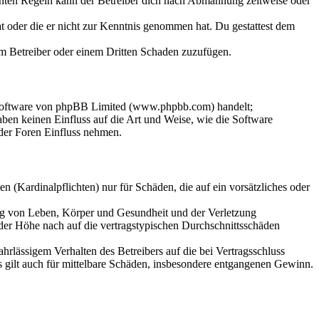
chten Regeln kann der Betreiber dich nach Abmahnung zeitweise oder
hat oder die er nicht zur Kenntnis genommen hat. Du gestattest dem
dem Betreiber oder einem Dritten Schaden zuzufügen.
-Software von phpBB Limited (www.phpbb.com) handelt;
en keinen Einfluss auf die Art und Weise, wie die Software
der Foren Einfluss nehmen.
 (Kardinalpflichten) nur für Schäden, die auf ein vorsätzliches oder
ung von Leben, Körper und Gesundheit und der Verletzung
 der Höhe nach auf die vertragstypischen Durchschnittsschäden
rlässigem Verhalten des Betreibers auf die bei Vertragsschluss
 gilt auch für mittelbare Schäden, insbesondere entgangenen Gewinn.