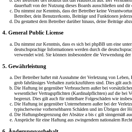
Der Betreiber des Boards übt das Hausrecht aus. Bei Verstöße
dauerhaft von der Nutzung dieses Boards ausschließen und dir e
Du nimmst zur Kenntnis, dass der Betreiber keine Verantwortung 
Betreiber, dein Benutzerkonto, Beiträge und Funktionen jederze
Du gestattest dem Betreiber darüber hinaus, deine Beiträge abz
4. General Public License
Du nimmst zur Kenntnis, dass es sich bei phpBB um eine unter
deutschsprachige Informationen werden durch die deutschsprac
verwendet wird. Sie können insbesondere die Verwendung der S
5. Gewährleistung
Der Betreiber haftet mit Ausnahme der Verletzung von Leben, Kö
grob fahrlässiges Verhalten zurückzuführen sind. Dies gilt au
Die Haftung ist gegenüber Verbrauchern außer bei vorsätzlich
wesentlicher Vertragspflichten (Kardinalpflichten) auf die be
begrenzt. Dies gilt auch für mittelbare Folgeschäden wie ins
Die Haftung ist gegenüber Unternehmern außer bei der Verletzu
typischerweise vorhersehbaren Schäden und im Übrigen der Höh
Die Haftungsbegrenzung der Absätze a bis c gilt sinngemäß auc
Ansprüche für eine Haftung aus zwingendem nationalem Recht 
6. Änderungsvorbehalt