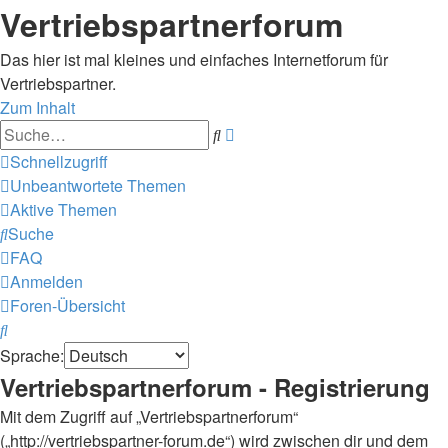
Vertriebspartnerforum
Das hier ist mal kleines und einfaches Internetforum für
Vertriebspartner.
Zum Inhalt
Erweiterte
Suche
Suche
Schnellzugriff
Unbeantwortete Themen
Aktive Themen
Suche
FAQ
Anmelden
Foren-Übersicht
Suche
Sprache:
Vertriebspartnerforum - Registrierung
Mit dem Zugriff auf „Vertriebspartnerforum“
(„http://vertriebspartner-forum.de“) wird zwischen dir und dem