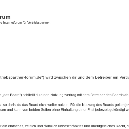
orum
s Internetforum für Vertriebspartner.
vertriebspartner-forum.de“) wird zwischen dir und dem Betreiber ein Ve
en „das Board“) schließt du einen Nutzungsvertrag mit dem Betreiber des Boards ab 
 so darfst du das Board nicht weiter nutzen. Für die Nutzung des Boards gelten jew
sen und kann von beiden Seiten ohne Einhaltung einer Frist jederzeit gekündigt w
ber ein einfaches, zeitlich und räumlich unbeschränktes und unentgeltliches Recht