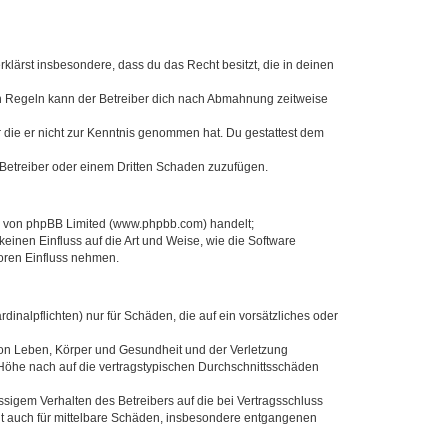
erklärst insbesondere, dass du das Recht besitzt, die in deinen
n Regeln kann der Betreiber dich nach Abmahnung zeitweise
er die er nicht zur Kenntnis genommen hat. Du gestattest dem
 Betreiber oder einem Dritten Schaden zuzufügen.
re von phpBB Limited (www.phpbb.com) handelt;
inen Einfluss auf die Art und Weise, wie die Software
oren Einfluss nehmen.
inalpflichten) nur für Schäden, die auf ein vorsätzliches oder
von Leben, Körper und Gesundheit und der Verletzung
r Höhe nach auf die vertragstypischen Durchschnittsschäden
sigem Verhalten des Betreibers auf die bei Vertragsschluss
lt auch für mittelbare Schäden, insbesondere entgangenen