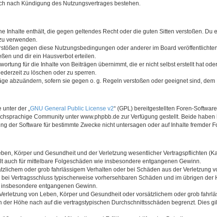
auch nach Kündigung des Nutzungsvertrages bestehen.
ine Inhalte enthält, die gegen geltendes Recht oder die guten Sitten verstoßen. Du 
 zu verwenden.
erstößen gegen diese Nutzungsbedingungen oder anderer im Board veröffentlichte
ßen und dir ein Hausverbot erteilen.
ortung für die Inhalte von Beiträgen übernimmt, die er nicht selbst erstellt hat od
jederzeit zu löschen oder zu sperren.
räge abzuändern, sofern sie gegen o. g. Regeln verstoßen oder geeignet sind, dem
 unter der „
GNU General Public License v2
“ (GPL) bereitgestellten Foren-Softwa
chsprachige Community unter www.phpbb.de zur Verfügung gestellt. Beide haben ke
g der Software für bestimmte Zwecke nicht untersagen oder auf Inhalte fremder F
ben, Körper und Gesundheit und der Verletzung wesentlicher Vertragspflichten (Kard
gilt auch für mittelbare Folgeschäden wie insbesondere entgangenen Gewinn.
ätzlichem oder grob fahrlässigem Verhalten oder bei Schäden aus der Verletzung 
 die bei Vertragsschluss typischerweise vorhersehbaren Schäden und im übrigen de
wie insbesondere entgangenen Gewinn.
erletzung von Leben, Körper und Gesundheit oder vorsätzlichem oder grob fahrläs
der Höhe nach auf die vertragstypischen Durchschnittsschäden begrenzt. Dies gi