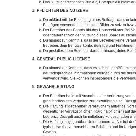
Das Nutzungsrecht nach Punkt 2, Unterpunkt a bleibt 
3. PFLICHTEN DES NUTZERS
Du erklärst mit der Erstellung eines Beitrags, dass er ke
Beiträgen verwendeten Links und Bilder zu setzen bzw.
Der Betreiber des Boards übt das Hausrecht aus. Bei V
oder dauerhaft von der Nutzung dieses Boards ausschlie
Du nimmst zur Kenntnis, dass der Betreiber keine Verantw
Betreiber, dein Benutzerkonto, Beiträge und Funktionen 
Du gestattest dem Betreiber darüber hinaus, deine Beit
4. GENERAL PUBLIC LICENSE
Du nimmst zur Kenntnis, dass es sich bei phpBB um eine
deutschsprachige Informationen werden durch die deuts
verwendet wird. Sie können insbesondere die Verwendun
5. GEWÄHRLEISTUNG
Der Betreiber haftet mit Ausnahme der Verletzung von Le
grob fahrlässiges Verhalten zurückzuführen sind. Dies 
Die Haftung ist gegenüber Verbrauchern außer bei vors
wesentlicher Vertragspflichten (Kardinalpflichten) auf
begrenzt. Dies gilt auch für mittelbare Folgeschäden 
Die Haftung ist gegenüber Unternehmern außer bei der V
typischerweise vorhersehbaren Schäden und im Übrigen 
Gewinn.