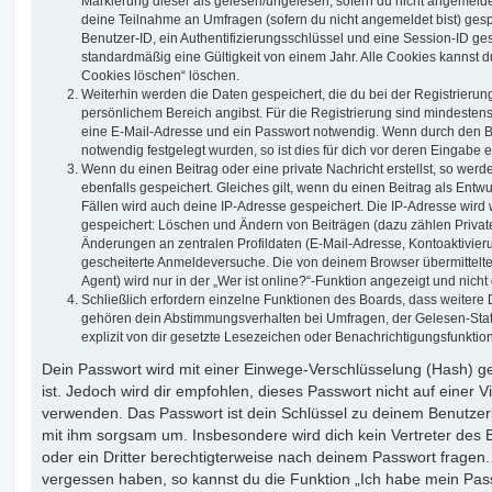
Markierung dieser als gelesen/ungelesen; sofern du nicht angemeldet
deine Teilnahme an Umfragen (sofern du nicht angemeldet bist) ges
Benutzer-ID, ein Authentifizierungsschlüssel und eine Session-ID g
standardmäßig eine Gültigkeit von einem Jahr. Alle Cookies kannst du
Cookies löschen“ löschen.
Weiterhin werden die Daten gespeichert, die du bei der Registrierun
persönlichem Bereich angibst. Für die Registrierung sind mindesten
eine E-Mail-Adresse und ein Passwort notwendig. Wenn durch den Be
notwendig festgelegt wurden, so ist dies für dich vor deren Eingabe er
Wenn du einen Beitrag oder eine private Nachricht erstellst, so wer
ebenfalls gespeichert. Gleiches gilt, wenn du einen Beitrag als Entw
Fällen wird auch deine IP-Adresse gespeichert. Die IP-Adresse wird 
gespeichert: Löschen und Ändern von Beiträgen (dazu zählen Privat
Änderungen an zentralen Profildaten (E-Mail-Adresse, Kontoaktivier
gescheiterte Anmeldeversuche. Die von deinem Browser übermittel
Agent) wird nur in der „Wer ist online?“-Funktion angezeigt und nicht
Schließlich erfordern einzelne Funktionen des Boards, dass weitere
gehören dein Abstimmungsverhalten bei Umfragen, der Gelesen-Stat
explizit von dir gesetzte Lesezeichen oder Benachrichtigungsfunktio
Dein Passwort wird mit einer Einwege-Verschlüsselung (Hash) ge
ist. Jedoch wird dir empfohlen, dieses Passwort nicht auf einer 
verwenden. Das Passwort ist dein Schlüssel zu deinem Benutzer
mit ihm sorgsam um. Insbesondere wird dich kein Vertreter des 
oder ein Dritter berechtigterweise nach deinem Passwort fragen.
vergessen haben, so kannst du die Funktion „Ich habe mein Pas