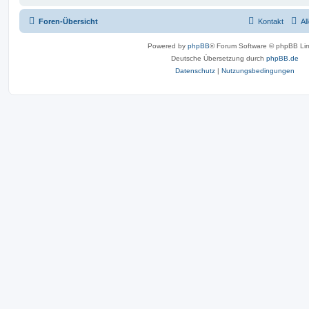
Foren-Übersicht
Kontakt
Al
Powered by
phpBB
® Forum Software © phpBB Lim
Deutsche Übersetzung durch
phpBB.de
Datenschutz
|
Nutzungsbedingungen