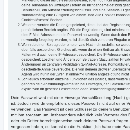
Markierung dieser als gelesen/ungelesen; sofern du nicht angemeldet
deine Teilnahme an Umfragen (sofern du nicht angemeldet bist) ges
Benutzer-ID, ein Authentifizierungsschlüssel und eine Session-ID g
standardmäßig eine Gültigkeit von einem Jahr. Alle Cookies kannst du
Cookies löschen“ löschen.
Weiterhin werden die Daten gespeichert, die du bei der Registrierun
persönlichem Bereich angibst. Für die Registrierung sind mindesten
eine E-Mail-Adresse und ein Passwort notwendig. Wenn durch den Be
notwendig festgelegt wurden, so ist dies für dich vor deren Eingabe er
Wenn du einen Beitrag oder eine private Nachricht erstellst, so wer
ebenfalls gespeichert. Gleiches gilt, wenn du einen Beitrag als Entw
Fällen wird auch deine IP-Adresse gespeichert. Die IP-Adresse wird 
gespeichert: Löschen und Ändern von Beiträgen (dazu zählen Privat
Änderungen an zentralen Profildaten (E-Mail-Adresse, Kontoaktivier
gescheiterte Anmeldeversuche. Die von deinem Browser übermittel
Agent) wird nur in der „Wer ist online?“-Funktion angezeigt und nicht
Schließlich erfordern einzelne Funktionen des Boards, dass weitere
gehören dein Abstimmungsverhalten bei Umfragen, der Gelesen-Stat
explizit von dir gesetzte Lesezeichen oder Benachrichtigungsfunktio
Dein Passwort wird mit einer Einwege-Verschlüsselung (Hash) ge
ist. Jedoch wird dir empfohlen, dieses Passwort nicht auf einer 
verwenden. Das Passwort ist dein Schlüssel zu deinem Benutzer
mit ihm sorgsam um. Insbesondere wird dich kein Vertreter des 
oder ein Dritter berechtigterweise nach deinem Passwort fragen.
vergessen haben, so kannst du die Funktion „Ich habe mein Pas