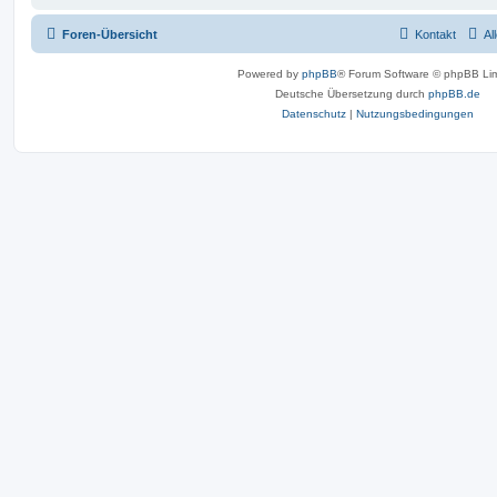
Foren-Übersicht
Kontakt
Al
Powered by
phpBB
® Forum Software © phpBB Lim
Deutsche Übersetzung durch
phpBB.de
Datenschutz
|
Nutzungsbedingungen