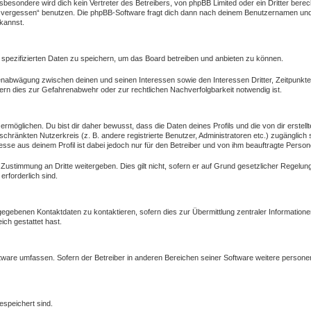
besondere wird dich kein Vertreter des Betreibers, von phpBB Limited oder ein Dritter bere
 vergessen“ benutzen. Die phpBB-Software fragt dich dann nach deinem Benutzernamen und 
kannst.
 spezifizierten Daten zu speichern, um das Board betreiben und anbieten zu können.
ssenabwägung zwischen deinen und seinen Interessen sowie den Interessen Dritter, Zeitpunkt
rn dies zur Gefahrenabwehr oder zur rechtlichen Nachverfolgbarkeit notwendig ist.
öglichen. Du bist dir daher bewusst, dass die Daten deines Profils und die von dir erstellte
eschränkten Nutzerkreis (z. B. andere registrierte Benutzer, Administratoren etc.) zugängl
esse aus deinem Profil ist dabei jedoch nur für den Betreiber und von ihm beauftragte Person
 Zustimmung an Dritte weitergeben. Dies gilt nicht, sofern er auf Grund gesetzlicher Regelu
erforderlich sind.
gegebenen Kontaktdaten zu kontaktieren, sofern dies zur Übermittlung zentraler Informatione
ich gestattet hast.
oftware umfassen. Sofern der Betreiber in anderen Bereichen seiner Software weitere person
espeichert sind.