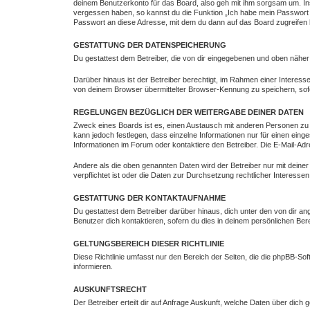
deinem Benutzerkonto für das Board, also geh mit ihm sorgsam um. Ins
vergessen haben, so kannst du die Funktion „Ich habe mein Passwort
Passwort an diese Adresse, mit dem du dann auf das Board zugreifen 
GESTATTUNG DER DATENSPEICHERUNG
Du gestattest dem Betreiber, die von dir eingegebenen und oben näher
Darüber hinaus ist der Betreiber berechtigt, im Rahmen einer Intere
von deinem Browser übermittelter Browser-Kennung zu speichern, sofe
REGELUNGEN BEZÜGLICH DER WEITERGABE DEINER DATEN
Zweck eines Boards ist es, einen Austausch mit anderen Personen zu erm
kann jedoch festlegen, dass einzelne Informationen nur für einen eing
Informationen im Forum oder kontaktiere den Betreiber. Die E-Mail-Adr
Andere als die oben genannten Daten wird der Betreiber nur mit deiner
verpflichtet ist oder die Daten zur Durchsetzung rechtlicher Interessen 
GESTATTUNG DER KONTAKTAUFNAHME
Du gestattest dem Betreiber darüber hinaus, dich unter den von dir an
Benutzer dich kontaktieren, sofern du dies in deinem persönlichen Bere
GELTUNGSBEREICH DIESER RICHTLINIE
Diese Richtlinie umfasst nur den Bereich der Seiten, die die phpBB-S
informieren.
AUSKUNFTSRECHT
Der Betreiber erteilt dir auf Anfrage Auskunft, welche Daten über dich g