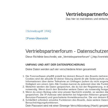
Vertriebspartnerf
Das hier ist mal kleines und einfache
Schnellzugriff
FAQ
Foren-Übersicht
Vertriebspartnerforum - Datenschutze
Diese Richtlinie beschreibt, wie „Vertriebspartnerforum“ („http://ver
UMFANG UND ART DER DATENSPEICHERUNG
Deine Daten werden auf vier verschiedene Arten gesammelt:
Die Forensoftware phpBB erstellt bei deinem Besuch des Boards mehrere C
Cookies sind die aktuelle ID deiner Sitzung (damit dir alle Seitenaufrufe
Informationen über deine Teilnahme an Umfragen (sofern du nicht angemel
Gültigkeit von einem Jahr. Alle Cookies kannst du jederzeit über die Funkt
Weiterhin werden die Daten gespeichert, die du bei der Registrierung, in
notwendig. Wenn durch den Betreiber weitere Daten als notwendig festgeleg
Wenn du einen Beitrag oder eine private Nachricht erstellst, so werden d
gespeichert. Die IP-Adresse wird weiterhin bei folgenden Aktionen gespe
Benutzer-Passwort) und gescheiterte Anmeldeversuche. Die von deinem Bro
Schließlich erfordern einzelne Funktionen des Boards, dass weitere Dat
Benachrichtigungsfunktionen.
Dein Passwort wird mit einer Einwege-Verschlüsselung (Hash) gespeich