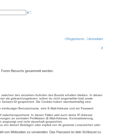
E
S
r
u
w
c
e
h
i
e
t
e
r
t
Registrieren
Anmelden
e
S
S
u
c
u
h
e
c
h
eines Foren-Besuchs gesammelt werden.
e
e zwischen den einzelnen Aufrufen des Boards erhalten bleiben. In diesen
eser als gelesen/ungelesen; sofern du nicht angemeldet bist) sowie
ine Session-ID gespeichert. Die Cookies haben standardmäßig eine
ein eindeutiger Benutzername, eine E-Mail-Adresse und ein Passwort
rf zwischenspeicherst. In diesen Fällen wird auch deine IP-Adresse
ungen an zentralen Profildaten (E-Mail-Adresse, Kontoaktivierung,
n angezeigt und nicht dauerhaft gespeichert.
s von deinen Beiträgen oder explizit von dir gesetzte Lesezeichen oder
lzahl von Webseiten zu verwenden. Das Passwort ist dein Schlüssel zu