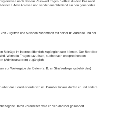
chtigterweise nach deinem Passwort fragen. Solltest du dein Passwort
deiner E-Mail-Adresse und sendet anschließend ein neu generiertes
e von Zugriffen und Aktionen zusammen mit deiner IP-Adresse und der
n Beiträge im Internet öffentlich zugänglich sein können. Der Betreiber
ich sind. Wenn du Fragen dazu hast, suche nach entsprechenden
en (Administratoren) zugänglich.
ngen zur Weitergabe der Daten (z. B. an Strafverfolgungsbehörden)
n über das Board erforderlich ist. Darüber hinaus dürfen er und andere
enbezogene Daten verarbeitet, wird er dich darüber gesondert