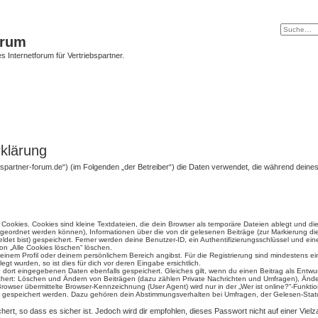
orum
s Internetforum für Vertriebspartner.
rklärung
triebspartner-forum.de“) (im Folgenden „der Betreiber“) die Daten verwendet, die während d
ookies. Cookies sind kleine Textdateien, die dein Browser als temporäre Dateien ablegt und di
 zugeordnet werden können), Informationen über die von dir gelesenen Beiträge (zur Markierung di
det bist) gespeichert. Ferner werden deine Benutzer-ID, ein Authentifizierungsschlüssel und e
ion „Alle Cookies löschen“ löschen.
 deinem Profil oder deinem persönlichem Bereich angibst. Für die Registrierung sind mindestens 
t wurden, so ist dies für dich vor deren Eingabe ersichtlich.
ie dort eingegebenen Daten ebenfalls gespeichert. Gleiches gilt, wenn du einen Beitrag als Entwu
ichert: Löschen und Ändern von Beiträgen (dazu zählen Private Nachrichten und Umfragen), Änder
wser übermittelte Browser-Kennzeichnung (User Agent) wird nur in der „Wer ist online?“-Funktio
en gespeichert werden. Dazu gehören dein Abstimmungsverhalten bei Umfragen, der Gelesen-Statu
ert, so dass es sicher ist. Jedoch wird dir empfohlen, dieses Passwort nicht auf einer Vie