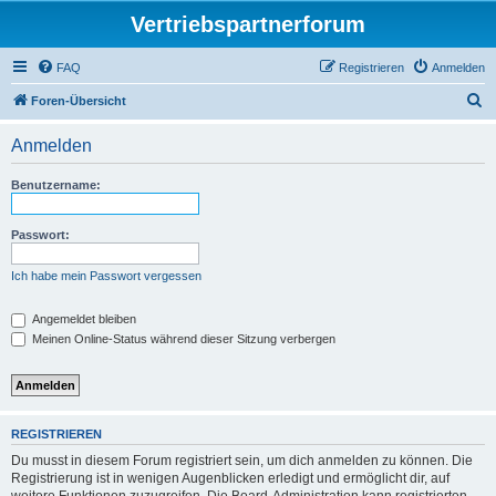
Vertriebspartnerforum
FAQ
Registrieren
Anmelden
S
Foren-Übersicht
u
Anmelden
c
h
Benutzername:
e
Passwort:
Ich habe mein Passwort vergessen
Angemeldet bleiben
Meinen Online-Status während dieser Sitzung verbergen
REGISTRIEREN
Du musst in diesem Forum registriert sein, um dich anmelden zu können. Die
Registrierung ist in wenigen Augenblicken erledigt und ermöglicht dir, auf
weitere Funktionen zuzugreifen. Die Board-Administration kann registrierten