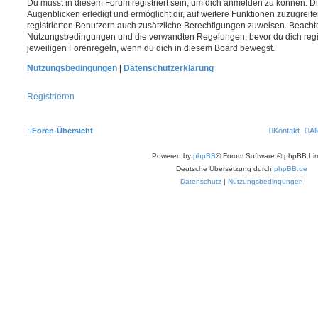
Du musst in diesem Forum registriert sein, um dich anmelden zu können. Di
Augenblicken erledigt und ermöglicht dir, auf weitere Funktionen zuzugreif
registrierten Benutzern auch zusätzliche Berechtigungen zuweisen. Beachte
Nutzungsbedingungen und die verwandten Regelungen, bevor du dich registr
jeweiligen Forenregeln, wenn du dich in diesem Board bewegst.
Nutzungsbedingungen
|
Datenschutzerklärung
Registrieren
Foren-Übersicht
Kontakt
Al
Powered by
phpBB
® Forum Software © phpBB Lim
Deutsche Übersetzung durch
phpBB.de
Datenschutz
|
Nutzungsbedingungen