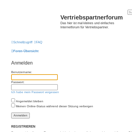
Vertriebspartnerforum
Das hier ist mal kleines und einfaches
Internetforum für Vertriebspartner.
Schnellzugriff
FAQ
Foren-Übersicht
Anmelden
Benutzername:
Passwort:
Ich habe mein Passwort vergessen
Angemeldet bleiben
Meinen Online-Status während dieser Sitzung verbergen
REGISTRIEREN