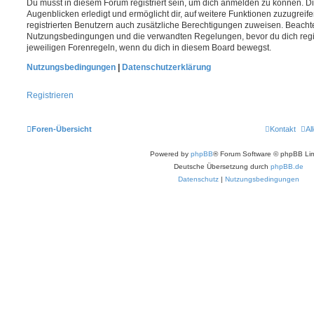
Du musst in diesem Forum registriert sein, um dich anmelden zu können. Di
Augenblicken erledigt und ermöglicht dir, auf weitere Funktionen zuzugreif
registrierten Benutzern auch zusätzliche Berechtigungen zuweisen. Beachte
Nutzungsbedingungen und die verwandten Regelungen, bevor du dich registr
jeweiligen Forenregeln, wenn du dich in diesem Board bewegst.
Nutzungsbedingungen
|
Datenschutzerklärung
Registrieren
Foren-Übersicht
Kontakt
Al
Powered by
phpBB
® Forum Software © phpBB Lim
Deutsche Übersetzung durch
phpBB.de
Datenschutz
|
Nutzungsbedingungen