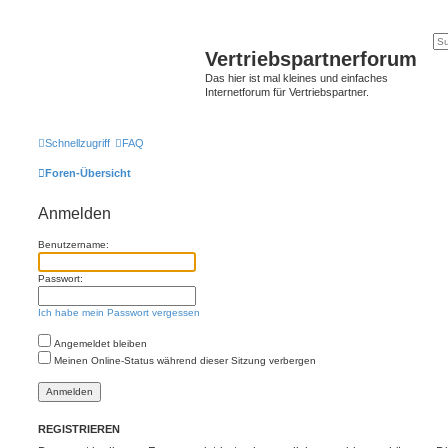
Vertriebspartnerforum
Das hier ist mal kleines und einfaches
Internetforum für Vertriebspartner.
Schnellzugriff
FAQ
Foren-Übersicht
Anmelden
Benutzername:
Passwort:
Ich habe mein Passwort vergessen
Angemeldet bleiben
Meinen Online-Status während dieser Sitzung verbergen
REGISTRIEREN