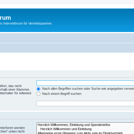
orum
s Internetforum für Vertriebspartner.
Wort, das nicht
Nach allen Begriffen suchen oder Suche wie angegeben verwe
rhalb einer Klammer,
tzhalter für teilweise
Nach einem Begriff suchen
Unterforen werden
chen“ unten nicht