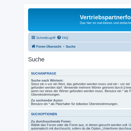
Vertriebspartnerf
Das hier ist mal kleines und einfache
Schnellzugriff
FAQ
Foren-Übersicht
Suche
Suche
SUCHANFRAGE
Suche nach Wörtern:
Setze ein
+
vor ein Wort, das gefunden werden muss und ein
-
vor ein 
gefunden werden darf. Verwende mehrere Wörter getrennt durch
|
inne
wenn nur eines der Wörter gefunden werden muss. Benutze ein * als Pla
Übereinstimmungen.
Zu suchender Autor:
Benutze ein * als Platzhalter für teilweise Übereinstimmungen.
SUCHOPTIONEN
Zu durchsuchende Foren:
Wähle das Forum oder die Foren aus, in denen gesucht werden soll. 
automatisch mit durchsucht, sofern du die Option „Unterforen durchsu