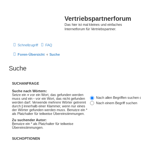
Vertriebspartnerforum
Das hier ist mal kleines und einfaches
Internetforum für Vertriebspartner.
Schnellzugriff
FAQ
Foren-Übersicht
Suche
Suche
SUCHANFRAGE
Suche nach Wörtern:
Setze ein
+
vor ein Wort, das gefunden werden
Nach allen Begriffen suchen
muss und ein
-
vor ein Wort, das nicht gefunden
werden darf. Verwende mehrere Wörter getrennt
Nach einem Begriff suchen
durch
|
innerhalb einer Klammer, wenn nur eines
der Wörter gefunden werden muss. Benutze ein *
als Platzhalter für teilweise Übereinstimmungen.
Zu suchender Autor:
Benutze ein * als Platzhalter für teilweise
Übereinstimmungen.
SUCHOPTIONEN