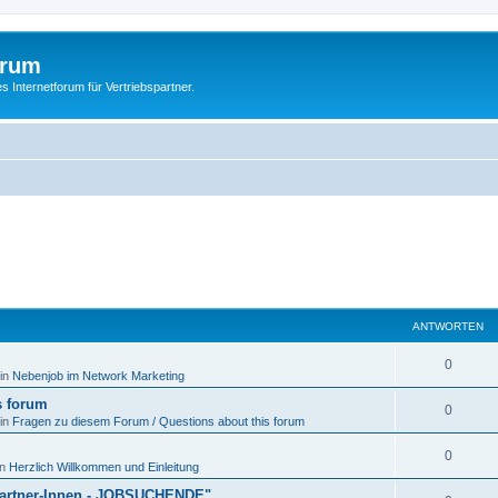
orum
s Internetforum für Vertriebspartner.
ANTWORTEN
0
in
Nebenjob im Network Marketing
s forum
0
in
Fragen zu diesem Forum / Questions about this forum
0
in
Herzlich Willkommen und Einleitung
s-Partner-Innen - JOBSUCHENDE"