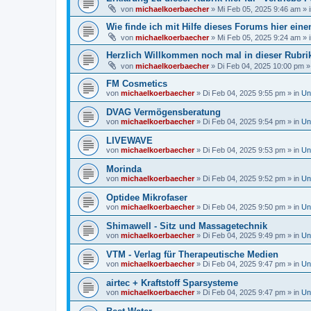
von
michaelkoerbaecher
»
Mi Feb 05, 2025 9:46 am
» 
Wie finde ich mit Hilfe dieses Forums hier ein
von
michaelkoerbaecher
»
Mi Feb 05, 2025 9:24 am
» 
Herzlich Willkommen noch mal in dieser Rubrik
von
michaelkoerbaecher
»
Di Feb 04, 2025 10:00 pm
»
FM Cosmetics
von
michaelkoerbaecher
»
Di Feb 04, 2025 9:55 pm
» in
Un
DVAG Vermögensberatung‎
von
michaelkoerbaecher
»
Di Feb 04, 2025 9:54 pm
» in
Un
LIVEWAVE
von
michaelkoerbaecher
»
Di Feb 04, 2025 9:53 pm
» in
Un
Morinda
von
michaelkoerbaecher
»
Di Feb 04, 2025 9:52 pm
» in
Un
Optidee Mikrofaser
von
michaelkoerbaecher
»
Di Feb 04, 2025 9:50 pm
» in
Un
Shimawell - Sitz und Massagetechnik
von
michaelkoerbaecher
»
Di Feb 04, 2025 9:49 pm
» in
Un
VTM - Verlag für Therapeutische Medien
von
michaelkoerbaecher
»
Di Feb 04, 2025 9:47 pm
» in
Un
airtec + Kraftstoff Sparsysteme
von
michaelkoerbaecher
»
Di Feb 04, 2025 9:47 pm
» in
Un