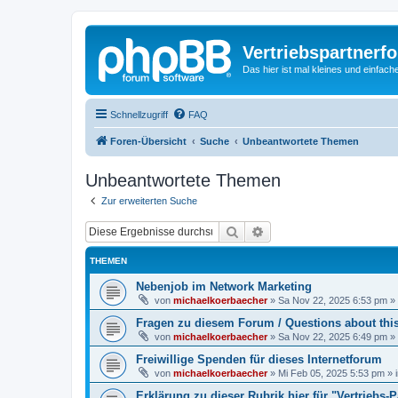
Vertriebspartnerf
Das hier ist mal kleines und einfache
Schnellzugriff
FAQ
Foren-Übersicht
Suche
Unbeantwortete Themen
Unbeantwortete Themen
Zur erweiterten Suche
Suche
Erweiterte Suche
THEMEN
Nebenjob im Network Marketing
von
michaelkoerbaecher
»
Sa Nov 22, 2025 6:53 pm
» 
Fragen zu diesem Forum / Questions about thi
von
michaelkoerbaecher
»
Sa Nov 22, 2025 6:49 pm
» 
Freiwillige Spenden für dieses Internetforum
von
michaelkoerbaecher
»
Mi Feb 05, 2025 5:53 pm
» 
Erklärung zu dieser Rubrik hier für "Vertrieb