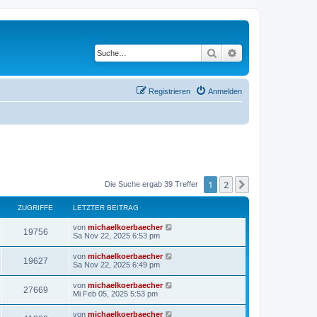
Suche
Erweiterte Suche
Registrieren
Anmelden
1
2
Nächste
Die Suche ergab 39 Treffer
ZUGRIFFE
LETZTER BEITRAG
von
michaelkoerbaecher
19756
Sa Nov 22, 2025 6:53 pm
von
michaelkoerbaecher
19627
Sa Nov 22, 2025 6:49 pm
von
michaelkoerbaecher
27669
Mi Feb 05, 2025 5:53 pm
von
michaelkoerbaecher