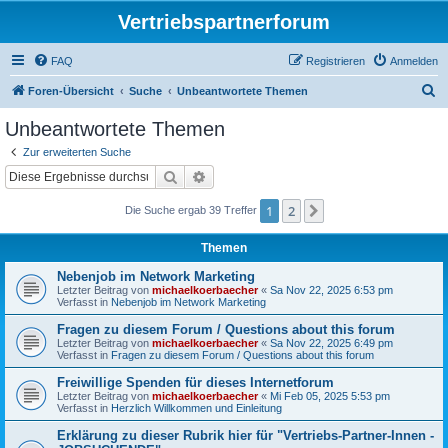
Vertriebspartnerforum
FAQ
Registrieren
Anmelden
S
Foren-Übersicht
Suche
Unbeantwortete Themen
u
Unbeantwortete Themen
c
Zur erweiterten Suche
h
Suche
Erweiterte Suche
e
1
2
Nächste
Die Suche ergab 39 Treffer
Themen
Nebenjob im Network Marketing
Letzter Beitrag von
michaelkoerbaecher
«
Sa Nov 22, 2025 6:53 pm
Verfasst in
Nebenjob im Network Marketing
Fragen zu diesem Forum / Questions about this forum
Letzter Beitrag von
michaelkoerbaecher
«
Sa Nov 22, 2025 6:49 pm
Verfasst in
Fragen zu diesem Forum / Questions about this forum
Freiwillige Spenden für dieses Internetforum
Letzter Beitrag von
michaelkoerbaecher
«
Mi Feb 05, 2025 5:53 pm
Verfasst in
Herzlich Willkommen und Einleitung
Erklärung zu dieser Rubrik hier für "Vertriebs-Partner-Innen -