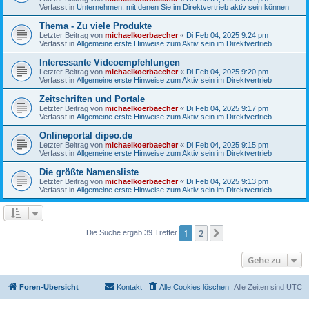
Verfasst in
Unternehmen, mit denen Sie im Direktvertrieb aktiv sein können
Thema - Zu viele Produkte
Letzter Beitrag von
michaelkoerbaecher
«
Di Feb 04, 2025 9:24 pm
Verfasst in
Allgemeine erste Hinweise zum Aktiv sein im Direktvertrieb
Interessante Videoempfehlungen
Letzter Beitrag von
michaelkoerbaecher
«
Di Feb 04, 2025 9:20 pm
Verfasst in
Allgemeine erste Hinweise zum Aktiv sein im Direktvertrieb
Zeitschriften und Portale
Letzter Beitrag von
michaelkoerbaecher
«
Di Feb 04, 2025 9:17 pm
Verfasst in
Allgemeine erste Hinweise zum Aktiv sein im Direktvertrieb
Onlineportal dipeo.de
Letzter Beitrag von
michaelkoerbaecher
«
Di Feb 04, 2025 9:15 pm
Verfasst in
Allgemeine erste Hinweise zum Aktiv sein im Direktvertrieb
Die größte Namensliste
Letzter Beitrag von
michaelkoerbaecher
«
Di Feb 04, 2025 9:13 pm
Verfasst in
Allgemeine erste Hinweise zum Aktiv sein im Direktvertrieb
1
2
Nächste
Die Suche ergab 39 Treffer
Gehe zu
Foren-Übersicht
Kontakt
Alle Cookies löschen
Alle Zeiten sind
UTC