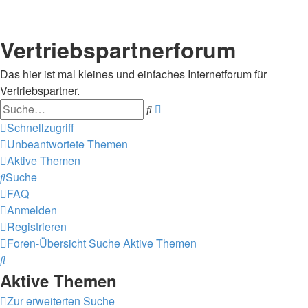
Vertriebspartnerforum
Das hier ist mal kleines und einfaches Internetforum für
Vertriebspartner.
Suche
Erweiterte
Suche
Schnellzugriff
Unbeantwortete Themen
Aktive Themen
Suche
FAQ
Anmelden
Registrieren
Foren-Übersicht
Suche
Aktive Themen
Suche
Aktive Themen
Zur erweiterten Suche