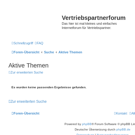
Vertriebspartnerforum
Das hier ist mal kleines und einfaches
Internetforum für Vertriebspartner.
Schnellzugriff
FAQ
Foren-Übersicht
Suche
Aktive Themen
Aktive Themen
Zur erweiterten Suche
Es wurden keine passenden Ergebnisse gefunden.
Zur erweiterten Suche
Foren-Übersicht
Kontakt
Al
Powered by
phpBB
® Forum Software © phpBB Lim
Deutsche Übersetzung durch
phpBB.de
Datenschutz
|
Nutzungsbedingungen