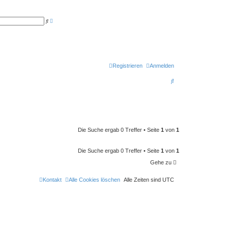
E
S
r
u
w
c
e
h
i
e
t
e
r
t
Registrieren
Anmelden
e
S
S
u
c
u
h
e
c
h
e
Die Suche ergab 0 Treffer • Seite
1
von
1
Die Suche ergab 0 Treffer • Seite
1
von
1
Gehe zu
Kontakt
Alle Cookies löschen
Alle Zeiten sind
UTC