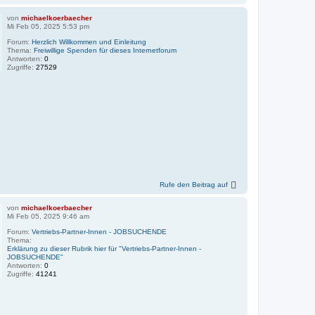
von
michaelkoerbaecher
Mi Feb 05, 2025 5:53 pm
Forum:
Herzlich Willkommen und Einleitung
Thema:
Freiwillige Spenden für dieses Internetforum
Antworten:
0
Zugriffe:
27529
Rufe den Beitrag auf
von
michaelkoerbaecher
Mi Feb 05, 2025 9:46 am
Forum:
Vertriebs-Partner-Innen - JOBSUCHENDE
Thema:
Erklärung zu dieser Rubrik hier für "Vertriebs-Partner-Innen -
JOBSUCHENDE"
Antworten:
0
Zugriffe:
41241