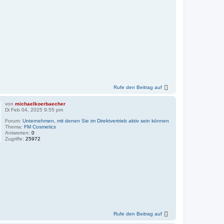
Rufe den Beitrag auf
von
michaelkoerbaecher
Di Feb 04, 2025 9:55 pm
Forum:
Unternehmen, mit denen Sie im Direktvertrieb aktiv sein können
Thema:
FM Cosmetics
Antworten:
0
Zugriffe:
25972
Rufe den Beitrag auf