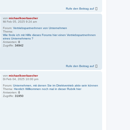
Rufe den Beitrag auf
von
michaelkoerbaecher
Mi Feb 05, 2025 9:24 am
Forum:
VertriebspartnerInnen von Unternehmen
Thema:
Wie finde ich mit Hilfe dieses Forums hier einen VertriebspartnerInnen
eines Unternehmens ?
Antworten:
0
Zugriffe:
34942
Rufe den Beitrag auf
von
michaelkoerbaecher
Di Feb 04, 2025 10:00 pm
Forum:
Unternehmen, mit denen Sie im Direktvertrieb aktiv sein können
Thema:
Herzlich Willkommen noch mal in dieser Rubrik hier
Antworten:
0
Zugriffe:
31950