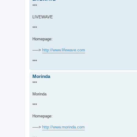
***
LIVEWAVE
***
Homepage:
----->
http://www.lifewave.com
***
Morinda
***
Morinda
***
Homepage:
----->
http://www.morinda.com