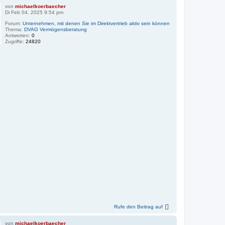
von
michaelkoerbaecher
Di Feb 04, 2025 9:54 pm
Forum:
Unternehmen, mit denen Sie im Direktvertrieb aktiv sein können
Thema:
DVAG Vermögensberatung‎
Antworten:
0
Zugriffe:
24820
Rufe den Beitrag auf
von
michaelkoerbaecher