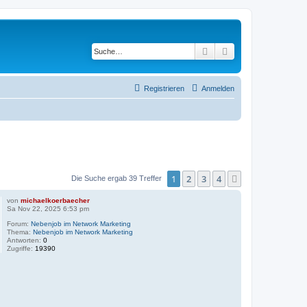
Suche
Erweiterte Suche
Registrieren
Anmelden
1
2
3
4
Nächste
Die Suche ergab 39 Treffer
von
michaelkoerbaecher
Sa Nov 22, 2025 6:53 pm
Forum:
Nebenjob im Network Marketing
Thema:
Nebenjob im Network Marketing
Antworten:
0
Zugriffe:
19390