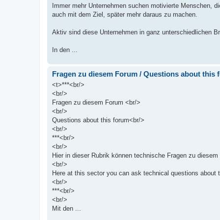
Immer mehr Unternehmen suchen motivierte Menschen, die
auch mit dem Ziel, später mehr daraus zu machen.
Aktiv sind diese Unternehmen in ganz unterschiedlichen B
In den ...
Fragen zu diesem Forum / Questions about this 
<t>***<br/>
<br/>
Fragen zu diesem Forum <br/>
<br/>
Questions about this forum<br/>
<br/>
***<br/>
<br/>
Hier in dieser Rubrik können technische Fragen zu diesem
<br/>
Here at this sector you can ask technical questions about 
<br/>
***<br/>
<br/>
Mit den ...