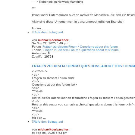
-----> Nebenjob im Network Marketing
***
Immer mehr Unternehmen suchen motivierte Menschen, die sich ein flexi
Aktiv sind diese Unternehmen in ganz unterschiedlichen Branchen.
In den ...
Rufe den Beitrag auf
von
michaelkoerbaecher
Sa Nov 22, 2025 6:49 pm
Forum:
Fragen zu diesem Forum / Questions about this forum
Thema:
Fragen zu diesem Forum / Questions about this forum
Antworten:
0
Zugriffe:
19753
FRAGEN ZU DIESEM FORUM / QUESTIONS ABOUT THIS FORUM
<t>***<br/>
<br/>
Fragen zu diesem Forum <br/>
<br/>
Questions about this forum<br/>
<br/>
***<br/>
<br/>
Hier in dieser Rubrik können technische Fragen zu diesem Forum gestellt
<br/>
Here at this sector you can ask technical questions about this forum.<br/>
<br/>
***<br/>
<br/>
Mit den ...
Rufe den Beitrag auf
von
michaelkoerbaecher
Mi Feb 05, 2025 5:53 pm