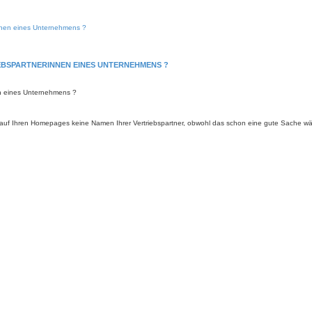
rInnen eines Unternehmens ?
RIEBSPARTNERINNEN EINES UNTERNEHMENS ?
nen eines Unternehmens ?
 Ihren Homepages keine Namen Ihrer Vertriebspartner, obwohl das schon eine gute Sache wäre