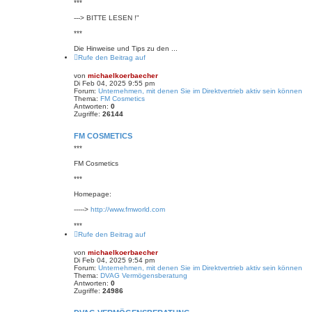
***
---> BITTE LESEN !"
***
Die Hinweise und Tips zu den ...
Rufe den Beitrag auf
von
michaelkoerbaecher
Di Feb 04, 2025 9:55 pm
Forum:
Unternehmen, mit denen Sie im Direktvertrieb aktiv sein können
Thema:
FM Cosmetics
Antworten:
0
Zugriffe:
26144
FM COSMETICS
***
FM Cosmetics
***
Homepage:
----->
http://www.fmworld.com
***
Rufe den Beitrag auf
von
michaelkoerbaecher
Di Feb 04, 2025 9:54 pm
Forum:
Unternehmen, mit denen Sie im Direktvertrieb aktiv sein können
Thema:
DVAG Vermögensberatung‎
Antworten:
0
Zugriffe:
24986