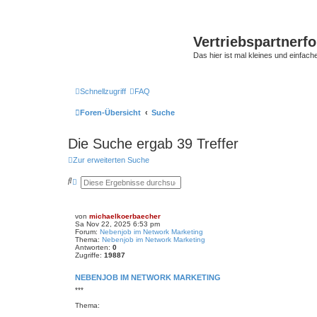
Vertriebspartnerf
Das hier ist mal kleines und einfache
Schnellzugriff
FAQ
Foren-Übersicht
Suche
Die Suche ergab 39 Treffer
Zur erweiterten Suche
S
E
u
r
c
w
h
e
e
i
von
michaelkoerbaecher
t
Sa Nov 22, 2025 6:53 pm
e
Forum:
Nebenjob im Network Marketing
r
Thema:
Nebenjob im Network Marketing
Antworten:
t
0
Zugriffe:
19887
e
S
u
NEBENJOB IM NETWORK MARKETING
c
***
h
e
Thema: