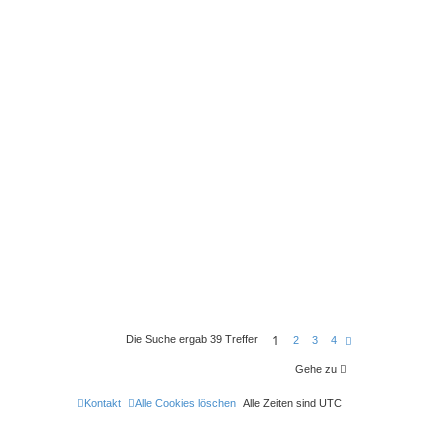
1
Die Suche ergab 39 Treffer
N
2
3
4
ä
c
Gehe zu
h
s
t
Kontakt
Alle Cookies löschen
Alle Zeiten sind
UTC
e