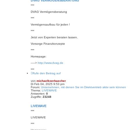
DVAG VERMÖGENSBERATUNG‎
***
DVAG Vermögensberatung‎
***
Vermögensaufbau für jeden !
***
Jetzt von Experten beraten lassen.
Vorsorge Finanzkonzepte
***
Homepage:
----->
http://www.dvag.de
***
Rufe den Beitrag auf
von
michaelkoerbaecher
Di Feb 04, 2025 9:53 pm
Forum:
Unternehmen, mit denen Sie im Direktvertrieb aktiv sein können
Thema:
LIVEWAVE
Antworten:
0
Zugriffe:
23248
LIVEWAVE
***
LIVEWAVE
***