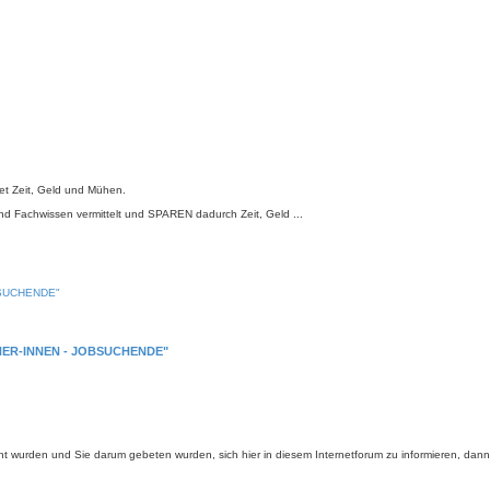
tet Zeit, Geld und Mühen.
nd Fachwissen vermittelt und SPAREN dadurch Zeit, Geld ...
JOBSUCHENDE"
NER-INNEN - JOBSUCHENDE"
urden und Sie darum gebeten wurden, sich hier in diesem Internetforum zu informieren, dann is