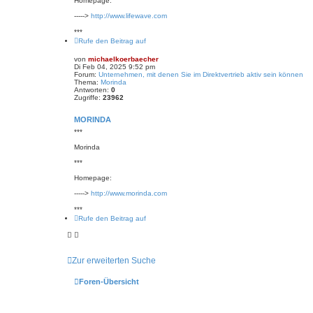
Homepage:
----->
http://www.lifewave.com
***
Rufe den Beitrag auf
von
michaelkoerbaecher
Di Feb 04, 2025 9:52 pm
Forum:
Unternehmen, mit denen Sie im Direktvertrieb aktiv sein können
Thema:
Morinda
Antworten:
0
Zugriffe:
23962
MORINDA
***
Morinda
***
Homepage:
----->
http://www.morinda.com
***
Rufe den Beitrag auf
Zur erweiterten Suche
Foren-Übersicht