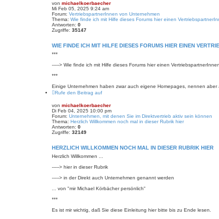
von
michaelkoerbaecher
Mi Feb 05, 2025 9:24 am
Forum:
VertriebspartnerInnen von Unternehmen
Thema:
Wie finde ich mit Hilfe dieses Forums hier einen Vertriebspartne
Antworten:
0
Zugriffe:
35147
WIE FINDE ICH MIT HILFE DIESES FORUMS HIER EINEN VERT
***
-----> Wie finde ich mit Hilfe dieses Forums hier einen VertriebspartnerIn
***
Einige Unternehmen haben zwar auch eigene Homepages, nennen aber auf
Rufe den Beitrag auf
von
michaelkoerbaecher
Di Feb 04, 2025 10:00 pm
Forum:
Unternehmen, mit denen Sie im Direktvertrieb aktiv sein können
Thema:
Herzlich Willkommen noch mal in dieser Rubrik hier
Antworten:
0
Zugriffe:
32149
HERZLICH WILLKOMMEN NOCH MAL IN DIESER RUBRIK HIER
Herzlich Willkommen ...
-----> hier in dieser Rubrik
-----> in der Direkt auch Unternehmen genannt werden
... von "mir Michael Körbächer persönlich"
***
Es ist mir wichtig, daß Sie diese Einleitung hier bitte bis zu Ende lesen.