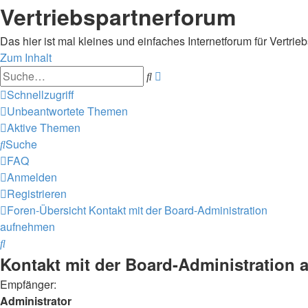
Vertriebspartnerforum
Das hier ist mal kleines und einfaches Internetforum für Vertrieb
Zum Inhalt
Erweiterte
Suche
Suche
Schnellzugriff
Unbeantwortete Themen
Aktive Themen
Suche
FAQ
Anmelden
Registrieren
Foren-Übersicht
Kontakt mit der Board-Administration
aufnehmen
Suche
Kontakt mit der Board-Administration
Empfänger:
Administrator