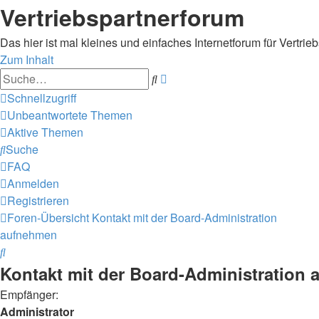
Vertriebspartnerforum
Das hier ist mal kleines und einfaches Internetforum für Vertrieb
Zum Inhalt
Erweiterte
Suche
Suche
Schnellzugriff
Unbeantwortete Themen
Aktive Themen
Suche
FAQ
Anmelden
Registrieren
Foren-Übersicht
Kontakt mit der Board-Administration
aufnehmen
Suche
Kontakt mit der Board-Administration
Empfänger:
Administrator