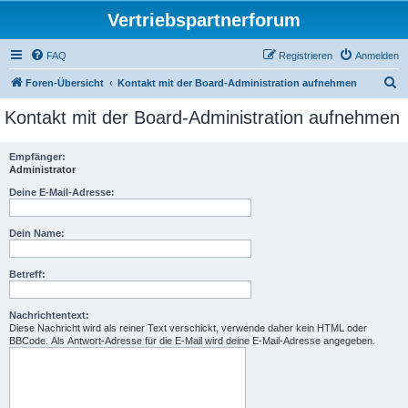
Vertriebspartnerforum
FAQ
Registrieren
Anmelden
S
Foren-Übersicht
Kontakt mit der Board-Administration aufnehmen
u
Kontakt mit der Board-Administration aufnehmen
c
h
Empfänger:
Administrator
e
Deine E-Mail-Adresse:
Dein Name:
Betreff:
Nachrichtentext:
Diese Nachricht wird als reiner Text verschickt, verwende daher kein HTML oder
BBCode. Als Antwort-Adresse für die E-Mail wird deine E-Mail-Adresse angegeben.