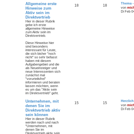
Allgemeine erste
Thema -
18
18
von
mic
Hinweise zum
Di Feb 0
Aktiv sein im
Direktvertrieb
Hier in dieser Rubrik
gebe ich erste
allgemeine Hinweise
zum Aktiv sein im
Direktvertrieb.
Diese Hinweise hier
sind besonders
interessant für Leute,
die sich bisher "noch
nicht" so sehr befasst
haben mit diesem
Aufgabengebiet und die
als Neueinsteiger und
neue Interessenten sich
zunächst mal
"vorurteilsfrei"
informieren und beraten
lassen möchten, wenn
es um das "Aktiv sein
im Direktvertrieb" geht.
Unternehmen, mit
Herzlic
15
15
von
mic
denen Sie im
Di Feb 0
Direktvertrieb aktiv
sein können
Hier in dieser Rubrik
werden nach und nach
"Unternehmen, mit
denen Sie im
Direktvertrieb aktiv sein