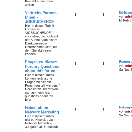
Kontakt aufnehmen
wollen.
Vertriebs-Partner-
Erklärun
1
1
von
mic
Innen -
Mi Feb 0
JOBSUCHENDE
Hier in dieser Rubrik
können sich
"JOBSUCHENDE"
vorstellen, die noch auf
der Suche nach einem
Direktvertriebs-
Unternehmen sind, mit
dem Sie aktiv sein
können.
Fragen zu diesem
Fragen 
1
1
von
mic
Forum / Questions
Sa Nov 2
about this forum
Hier in dieser Rubrik
können technische
Fragen zu diesem
Forum gestellt werden. /
Here at this sector you
can ask technical
questions about this
forum.
Nebenjob im
Nebenjo
1
1
von
mic
Network Marketing
Sa Nov 2
Hier in dieser Rubrik
gibt es Hinweise zum
Network Marketing
ausgeübt als Nebenjob.