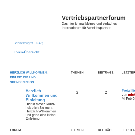
Vertriebspartnerforum
Das hier ist mal kleines und einfaches
Internetforum für Vertriebspartner.
Schnellzugriff
FAQ
Foren-Übersicht
HERZLICH WILLKOMMEN,
THEMEN
BEITRÄGE
LETZTER
EINLEITUNG UND
SPENDENINFOS
Herzlich
Freiwill
2
2
von
mic
Willkommen und
Mi Feb 0
Einleitung
Hier in dieser Rubrik
heise ich Sie recht
Herzlich Willkommen
und gebe eine kleine
Einleitung.
FORUM
THEMEN
BEITRÄGE
LETZTER