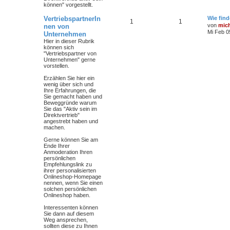
können" vorgestellt.
VertriebspartnerIn
Wie find
1
1
von
mic
nen von
Mi Feb 0
Unternehmen
Hier in dieser Rubrik
können sich
"Vertriebspartner von
Unternehmen" gerne
vorstellen.
Erzählen Sie hier ein
wenig über sich und
Ihre Erfahrungen, die
Sie gemacht haben und
Beweggründe warum
Sie das "Aktiv sein im
Direktvertrieb"
angestrebt haben und
machen.
Gerne können Sie am
Ende Ihrer
Anmoderation Ihren
persönlichen
Empfehlungslink zu
ihrer personalisierten
Onlineshop-Homepage
nennen, wenn Sie einen
solchen persönlichen
Onlineshop haben.
Interessenten können
Sie dann auf diesem
Weg ansprechen,
sollten diese zu Ihnen