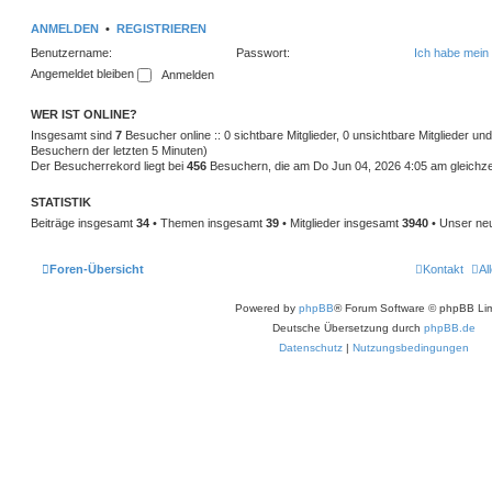
ANMELDEN
•
REGISTRIEREN
Benutzername:
Passwort:
Ich habe mein
Angemeldet bleiben
WER IST ONLINE?
Insgesamt sind
7
Besucher online :: 0 sichtbare Mitglieder, 0 unsichtbare Mitglieder u
Besuchern der letzten 5 Minuten)
Der Besucherrekord liegt bei
456
Besuchern, die am Do Jun 04, 2026 4:05 am gleichzei
STATISTIK
Beiträge insgesamt
34
• Themen insgesamt
39
• Mitglieder insgesamt
3940
• Unser neu
Foren-Übersicht
Kontakt
Al
Powered by
phpBB
® Forum Software © phpBB Lim
Deutsche Übersetzung durch
phpBB.de
Datenschutz
|
Nutzungsbedingungen