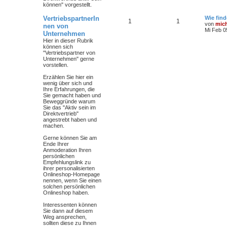
können" vorgestellt.
VertriebspartnerIn
Wie find
1
1
von
mic
nen von
Mi Feb 0
Unternehmen
Hier in dieser Rubrik
können sich
"Vertriebspartner von
Unternehmen" gerne
vorstellen.
Erzählen Sie hier ein
wenig über sich und
Ihre Erfahrungen, die
Sie gemacht haben und
Beweggründe warum
Sie das "Aktiv sein im
Direktvertrieb"
angestrebt haben und
machen.
Gerne können Sie am
Ende Ihrer
Anmoderation Ihren
persönlichen
Empfehlungslink zu
ihrer personalisierten
Onlineshop-Homepage
nennen, wenn Sie einen
solchen persönlichen
Onlineshop haben.
Interessenten können
Sie dann auf diesem
Weg ansprechen,
sollten diese zu Ihnen