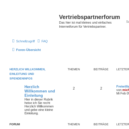
Vertriebspartnerforum
Das hier ist mal kleines und einfaches
Internetforum für Vertriebspartner.
Schnellzugriff
FAQ
Foren-Übersicht
HERZLICH WILLKOMMEN,
THEMEN
BEITRÄGE
LETZTER
EINLEITUNG UND
SPENDENINFOS
Herzlich
Freiwill
2
2
von
mic
Willkommen und
Mi Feb 0
Einleitung
Hier in dieser Rubrik
heise ich Sie recht
Herzlich Willkommen
und gebe eine kleine
Einleitung.
FORUM
THEMEN
BEITRÄGE
LETZTER