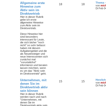
Allgemeine erste
Thema -
18
18
von
mic
Hinweise zum
Di Feb 0
Aktiv sein im
Direktvertrieb
Hier in dieser Rubrik
gebe ich erste
allgemeine Hinweise
zum Aktiv sein im
Direktvertrieb.
Diese Hinweise hier
sind besonders
interessant für Leute,
die sich bisher "noch
nicht" so sehr befasst
haben mit diesem
Aufgabengebiet und die
als Neueinsteiger und
neue Interessenten sich
zunächst mal
"vorurteilsfrei"
informieren und beraten
lassen möchten, wenn
es um das "Aktiv sein
im Direktvertrieb" geht.
Unternehmen, mit
Herzlic
15
15
von
mic
denen Sie im
Di Feb 0
Direktvertrieb aktiv
sein können
Hier in dieser Rubrik
werden nach und nach
"Unternehmen, mit
denen Sie im
Direktvertrieb aktiv sein