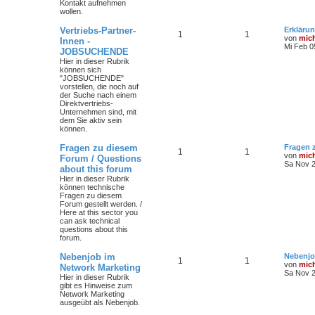
Kontakt aufnehmen
wollen.
Vertriebs-Partner-
Erklärun
1
1
von
mic
Innen -
Mi Feb 0
JOBSUCHENDE
Hier in dieser Rubrik
können sich
"JOBSUCHENDE"
vorstellen, die noch auf
der Suche nach einem
Direktvertriebs-
Unternehmen sind, mit
dem Sie aktiv sein
können.
Fragen zu diesem
Fragen 
1
1
von
mic
Forum / Questions
Sa Nov 2
about this forum
Hier in dieser Rubrik
können technische
Fragen zu diesem
Forum gestellt werden. /
Here at this sector you
can ask technical
questions about this
forum.
Nebenjob im
Nebenjo
1
1
von
mic
Network Marketing
Sa Nov 2
Hier in dieser Rubrik
gibt es Hinweise zum
Network Marketing
ausgeübt als Nebenjob.