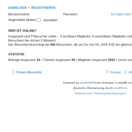
ANMELDEN
•
REGISTRIEREN
Benutzername:
Passwort:
Ich habe mein
Angemeldet bleiben
WER IST ONLINE?
Insgesamt sind
7
Besucher online :: 0 sichtbare Mitglieder, 0 unsichtbare Mitglieder u
Besuchern der letzten 5 Minuten)
Der Besucherrekord liegt bei
456
Besuchern, die am Do Jun 04, 2026 4:05 am gleichzei
STATISTIK
Beiträge insgesamt
34
• Themen insgesamt
39
• Mitglieder insgesamt
3933
• Unser neu
Foren-Übersicht
Kontakt
Al
Powered by
phpBB
® Forum Software © phpBB Lim
Deutsche Übersetzung durch
phpBB.de
Datenschutz
|
Nutzungsbedingungen