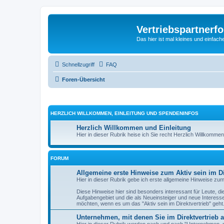
Vertriebspartnerf
Das hier ist mal kleines und einfache
Schnellzugriff
FAQ
Foren-Übersicht
HERZLICH WILLKOMMEN, EINLEITUNG UND SPENDENINFOS
Herzlich Willkommen und Einleitung
Hier in dieser Rubrik heise ich Sie recht Herzlich Willkommen
FORUM
Allgemeine erste Hinweise zum Aktiv sein im Di
Hier in dieser Rubrik gebe ich erste allgemeine Hinweise zum 
Diese Hinweise hier sind besonders interessant für Leute, di
Aufgabengebiet und die als Neueinsteiger und neue Interessen
möchten, wenn es um das "Aktiv sein im Direktvertrieb" geht
Unternehmen, mit denen Sie im Direktvertrieb a