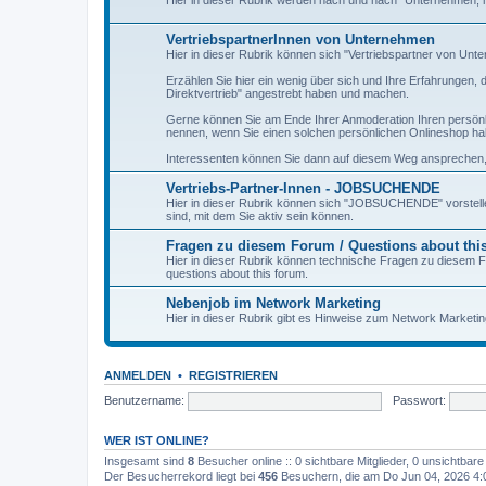
Hier in dieser Rubrik werden nach und nach "Unternehmen, mit
VertriebspartnerInnen von Unternehmen
Hier in dieser Rubrik können sich "Vertriebspartner von Unt
Erzählen Sie hier ein wenig über sich und Ihre Erfahrungen
Direktvertrieb" angestrebt haben und machen.
Gerne können Sie am Ende Ihrer Anmoderation Ihren persönl
nennen, wenn Sie einen solchen persönlichen Onlineshop ha
Interessenten können Sie dann auf diesem Weg ansprechen, 
Vertriebs-Partner-Innen - JOBSUCHENDE
Hier in dieser Rubrik können sich "JOBSUCHENDE" vorstell
sind, mit dem Sie aktiv sein können.
Fragen zu diesem Forum / Questions about thi
Hier in dieser Rubrik können technische Fragen zu diesem Fo
questions about this forum.
Nebenjob im Network Marketing
Hier in dieser Rubrik gibt es Hinweise zum Network Marketi
ANMELDEN
•
REGISTRIEREN
Benutzername:
Passwort:
WER IST ONLINE?
Insgesamt sind
8
Besucher online :: 0 sichtbare Mitglieder, 0 unsichtbar
Der Besucherrekord liegt bei
456
Besuchern, die am Do Jun 04, 2026 4:05