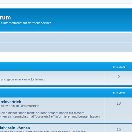
orum
s Internetforum für Vertriebspartner.
THEMEN
2
 und gebe eine kleine Einleitung.
THEMEN
rektvertrieb
18
Aktiv sein im Direktvertrieb.
e sich bisher "noch nicht" so sehr befasst haben mit diesem
ten sich zunächst mal "vorurteilsfrei" informieren und beraten lassen
.
ktiv sein können
15