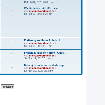
B
e
Di Feb 04, 2025 10:00 pm
e
u
i
e
Wie finde ich mit Hilfe diese…
t
1
s
N
von
michaelkoerbaecher
r
t
e
Mi Feb 05, 2025 9:24 am
a
e
u
g
r
e
B
s
e
t
i
e
t
r
r
B
a
e
g
i
Erklärung zu dieser Rubrik hi…
1
t
N
von
michaelkoerbaecher
r
e
Mi Feb 05, 2025 9:46 am
a
u
g
e
Fragen zu diesem Forum / Ques…
1
s
N
von
michaelkoerbaecher
t
e
Sa Nov 22, 2025 6:49 pm
e
u
r
e
Nebenjob im Network Marketing
B
1
s
N
von
michaelkoerbaecher
e
t
e
Sa Nov 22, 2025 6:53 pm
i
e
u
t
r
e
r
B
s
a
e
t
g
i
e
t
r
r
B
a
e
g
i
t
r
a