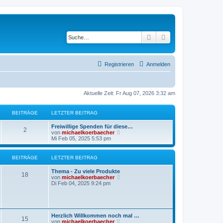
Suche
Erweiterte Suche
Registrieren
Anmelden
Aktuelle Zeit: Fr Aug 07, 2026 3:32 am
BEITRÄGE
LETZTER BEITRAG
Freiwillige Spenden für diese…
2
N
von
michaelkoerbaecher
e
Mi Feb 05, 2025 5:53 pm
u
e
s
BEITRÄGE
LETZTER BEITRAG
t
e
Thema - Zu viele Produkte
r
18
N
von
michaelkoerbaecher
B
e
Di Feb 04, 2025 9:24 pm
e
u
i
e
t
s
r
t
a
e
Herzlich Willkommen noch mal …
g
15
r
N
von
michaelkoerbaecher