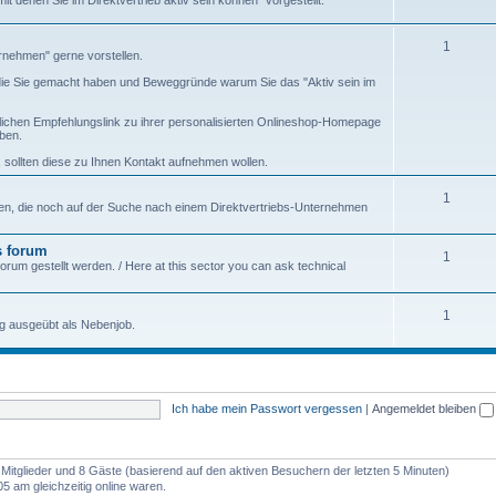
 denen Sie im Direktvertrieb aktiv sein können" vorgestellt.
1
ernehmen" gerne vorstellen.
, die Sie gemacht haben und Beweggründe warum Sie das "Aktiv sein im
ichen Empfehlungslink zu ihrer personalisierten Onlineshop-Homepage
ben.
sollten diese zu Ihnen Kontakt aufnehmen wollen.
1
en, die noch auf der Suche nach einem Direktvertriebs-Unternehmen
s forum
1
rum gestellt werden. / Here at this sector you can ask technical
1
ng ausgeübt als Nebenjob.
Ich habe mein Passwort vergessen
|
Angemeldet bleiben
e Mitglieder und 8 Gäste (basierend auf den aktiven Besuchern der letzten 5 Minuten)
 am gleichzeitig online waren.