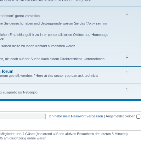
 denen Sie im Direktvertrieb aktiv sein können" vorgestellt.
1
ernehmen" gerne vorstellen.
, die Sie gemacht haben und Beweggründe warum Sie das "Aktiv sein im
ichen Empfehlungslink zu ihrer personalisierten Onlineshop-Homepage
ben.
sollten diese zu Ihnen Kontakt aufnehmen wollen.
1
en, die noch auf der Suche nach einem Direktvertriebs-Unternehmen
s forum
1
rum gestellt werden. / Here at this sector you can ask technical
1
ng ausgeübt als Nebenjob.
Ich habe mein Passwort vergessen
|
Angemeldet bleiben
e Mitglieder und 4 Gäste (basierend auf den aktiven Besuchern der letzten 5 Minuten)
 am gleichzeitig online waren.