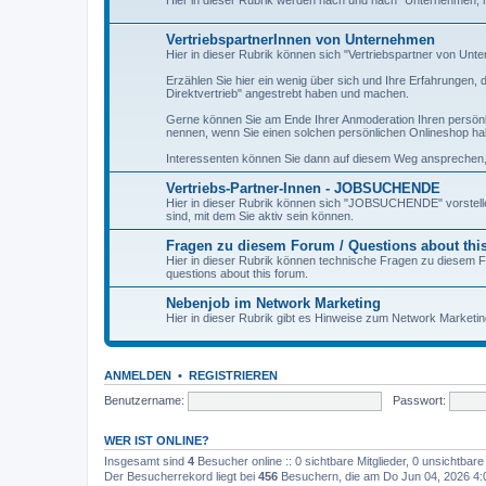
Hier in dieser Rubrik werden nach und nach "Unternehmen, mit
VertriebspartnerInnen von Unternehmen
Hier in dieser Rubrik können sich "Vertriebspartner von Unt
Erzählen Sie hier ein wenig über sich und Ihre Erfahrungen
Direktvertrieb" angestrebt haben und machen.
Gerne können Sie am Ende Ihrer Anmoderation Ihren persönl
nennen, wenn Sie einen solchen persönlichen Onlineshop ha
Interessenten können Sie dann auf diesem Weg ansprechen, 
Vertriebs-Partner-Innen - JOBSUCHENDE
Hier in dieser Rubrik können sich "JOBSUCHENDE" vorstell
sind, mit dem Sie aktiv sein können.
Fragen zu diesem Forum / Questions about thi
Hier in dieser Rubrik können technische Fragen zu diesem Fo
questions about this forum.
Nebenjob im Network Marketing
Hier in dieser Rubrik gibt es Hinweise zum Network Marketi
ANMELDEN
•
REGISTRIEREN
Benutzername:
Passwort:
WER IST ONLINE?
Insgesamt sind
4
Besucher online :: 0 sichtbare Mitglieder, 0 unsichtbar
Der Besucherrekord liegt bei
456
Besuchern, die am Do Jun 04, 2026 4:05