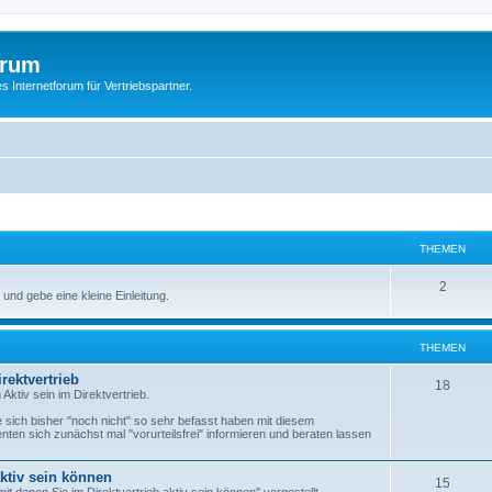
orum
s Internetforum für Vertriebspartner.
THEMEN
2
 und gebe eine kleine Einleitung.
THEMEN
rektvertrieb
18
Aktiv sein im Direktvertrieb.
e sich bisher "noch nicht" so sehr befasst haben mit diesem
ten sich zunächst mal "vorurteilsfrei" informieren und beraten lassen
.
ktiv sein können
15