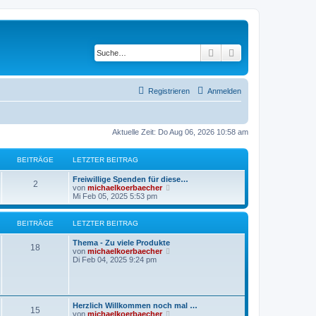
Suche
Erweiterte Suche
Registrieren
Anmelden
Aktuelle Zeit: Do Aug 06, 2026 10:58 am
BEITRÄGE
LETZTER BEITRAG
Freiwillige Spenden für diese…
2
N
von
michaelkoerbaecher
e
Mi Feb 05, 2025 5:53 pm
u
e
s
BEITRÄGE
LETZTER BEITRAG
t
e
Thema - Zu viele Produkte
r
18
N
von
michaelkoerbaecher
B
e
Di Feb 04, 2025 9:24 pm
e
u
i
e
t
s
r
t
a
e
Herzlich Willkommen noch mal …
g
15
r
N
von
michaelkoerbaecher