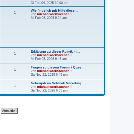
B
e
Di Feb 04, 2025 10:00 pm
e
u
i
e
Wie finde ich mit Hilfe diese…
t
1
s
N
von
michaelkoerbaecher
r
t
e
Mi Feb 05, 2025 9:24 am
a
e
u
g
r
e
B
s
e
t
i
e
t
r
r
B
a
e
g
i
Erklärung zu dieser Rubrik hi…
1
t
N
von
michaelkoerbaecher
r
e
Mi Feb 05, 2025 9:46 am
a
u
g
e
Fragen zu diesem Forum / Ques…
1
s
N
von
michaelkoerbaecher
t
e
Sa Nov 22, 2025 6:49 pm
e
u
r
e
Nebenjob im Network Marketing
B
1
s
N
von
michaelkoerbaecher
e
t
e
Sa Nov 22, 2025 6:53 pm
i
e
u
t
r
e
r
B
s
a
e
t
g
i
e
t
r
r
B
a
e
g
i
t
r
a