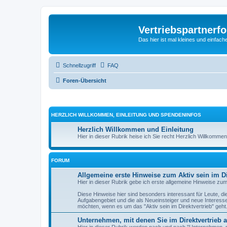
Vertriebspartnerf
Das hier ist mal kleines und einfache
Schnellzugriff
FAQ
Foren-Übersicht
HERZLICH WILLKOMMEN, EINLEITUNG UND SPENDENINFOS
Herzlich Willkommen und Einleitung
Hier in dieser Rubrik heise ich Sie recht Herzlich Willkommen
FORUM
Allgemeine erste Hinweise zum Aktiv sein im Di
Hier in dieser Rubrik gebe ich erste allgemeine Hinweise zum 
Diese Hinweise hier sind besonders interessant für Leute, di
Aufgabengebiet und die als Neueinsteiger und neue Interessen
möchten, wenn es um das "Aktiv sein im Direktvertrieb" geht
Unternehmen, mit denen Sie im Direktvertrieb a