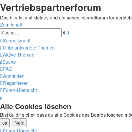
Vertriebspartnerforum
Das hier ist mal kleines und einfaches Internetforum für Vertrieb
Zum Inhalt
Erweiterte
Suche
Suche
Schnellzugriff
Unbeantwortete Themen
Aktive Themen
Suche
FAQ
Anmelden
Registrieren
Foren-Übersicht
Suche
Alle Cookies löschen
Bist du dir sicher, dass du alle Cookies des Boards löschen mö
Foren-Übersicht