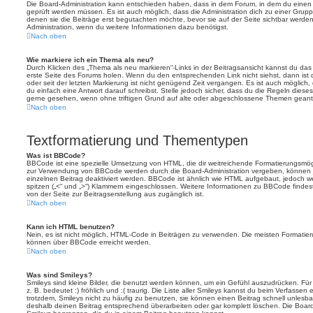
Die Board-Administration kann entschieden haben, dass in dem Forum, in dem du einen Bei
geprüft werden müssen. Es ist auch möglich, dass die Administration dich zu einer Grup
denen sie die Beiträge erst begutachten möchte, bevor sie auf der Seite sichtbar werden.
Administration, wenn du weitere Informationen dazu benötigst.
Nach oben
Wie markiere ich ein Thema als neu?
Durch Klicken des „Thema als neu markieren“-Links in der Beitragsansicht kannst du d
erste Seite des Forums holen. Wenn du den entsprechenden Link nicht siehst, dann ist d
oder seit der letzten Markierung ist nicht genügend Zeit vergangen. Es ist auch möglic
du einfach eine Antwort darauf schreibst. Stelle jedoch sicher, dass du die Regeln diese
gerne gesehen, wenn ohne triftigen Grund auf alte oder abgeschlossene Themen geantw
Nach oben
Textformatierung und Thementypen
Was ist BBCode?
BBCode ist eine spezielle Umsetzung von HTML, die dir weitreichende Formatierungsmögli
zur Verwendung von BBCode werden durch die Board-Administration vergeben, können j
einzelnen Beitrag deaktiviert werden. BBCode ist ähnlich wie HTML aufgebaut, jedoch wer
spitzen („<“ und „>“) Klammern eingeschlossen. Weitere Informationen zu BBCode findest d
von der Seite zur Beitragserstellung aus zugänglich ist.
Nach oben
Kann ich HTML benutzen?
Nein, es ist nicht möglich, HTML-Code in Beiträgen zu verwenden. Die meisten Formatier
können über BBCode erreicht werden.
Nach oben
Was sind Smileys?
Smileys sind kleine Bilder, die benutzt werden können, um ein Gefühl auszudrücken. Für
z. B. bedeutet :) fröhlich und :( traurig. Die Liste aller Smileys kannst du beim Verfassen
trotzdem, Smileys nicht zu häufig zu benutzen, sie können einen Beitrag schnell unles
deshalb deinen Beitrag entsprechend überarbeiten oder gar komplett löschen. Die Board