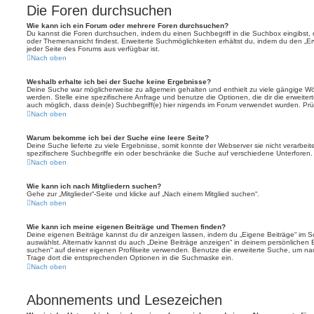
Die Foren durchsuchen
Wie kann ich ein Forum oder mehrere Foren durchsuchen?
Du kannst die Foren durchsuchen, indem du einen Suchbegriff in die Suchbox eingibst, d
oder Themenansicht findest. Erweiterte Suchmöglichkeiten erhältst du, indem du den „Erw
jeder Seite des Forums aus verfügbar ist.
Nach oben
Weshalb erhalte ich bei der Suche keine Ergebnisse?
Deine Suche war möglicherweise zu allgemein gehalten und enthielt zu viele gängige Wör
werden. Stelle eine spezifischere Anfrage und benutze die Optionen, die dir die erweiter
auch möglich, dass dein(e) Suchbegriff(e) hier nirgends im Forum verwendet wurden. Prüf
Nach oben
Warum bekomme ich bei der Suche eine leere Seite?
Deine Suche lieferte zu viele Ergebnisse, somit konnte der Webserver sie nicht verarbei
spezifischere Suchbegriffe ein oder beschränke die Suche auf verschiedene Unterforen.
Nach oben
Wie kann ich nach Mitgliedern suchen?
Gehe zur „Mitglieder“-Seite und klicke auf „Nach einem Mitglied suchen“.
Nach oben
Wie kann ich meine eigenen Beiträge und Themen finden?
Deine eigenen Beiträge kannst du dir anzeigen lassen, indem du „Eigene Beiträge“ im Sc
auswählst. Alternativ kannst du auch „Deine Beiträge anzeigen“ in deinem persönlichen 
suchen“ auf deiner eigenen Profilseite verwenden. Benutze die erweiterte Suche, um na
Trage dort die entsprechenden Optionen in die Suchmaske ein.
Nach oben
Abonnements und Lesezeichen