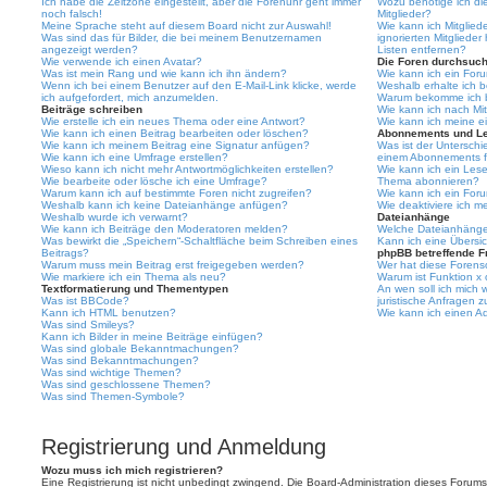
Ich habe die Zeitzone eingestellt, aber die Forenuhr geht immer
Wozu benötige ich die
noch falsch!
Mitglieder?
Meine Sprache steht auf diesem Board nicht zur Auswahl!
Wie kann ich Mitgliede
Was sind das für Bilder, die bei meinem Benutzernamen
ignorierten Mitgliede
angezeigt werden?
Listen entfernen?
Wie verwende ich einen Avatar?
Die Foren durchsuc
Was ist mein Rang und wie kann ich ihn ändern?
Wie kann ich ein For
Wenn ich bei einem Benutzer auf den E-Mail-Link klicke, werde
Weshalb erhalte ich 
ich aufgefordert, mich anzumelden.
Warum bekomme ich be
Beiträge schreiben
Wie kann ich nach Mi
Wie erstelle ich ein neues Thema oder eine Antwort?
Wie kann ich meine e
Wie kann ich einen Beitrag bearbeiten oder löschen?
Abonnements und L
Wie kann ich meinem Beitrag eine Signatur anfügen?
Was ist der Untersch
Wie kann ich eine Umfrage erstellen?
einem Abonnements f
Wieso kann ich nicht mehr Antwortmöglichkeiten erstellen?
Wie kann ich ein Les
Wie bearbeite oder lösche ich eine Umfrage?
Thema abonnieren?
Warum kann ich auf bestimmte Foren nicht zugreifen?
Wie kann ich ein For
Weshalb kann ich keine Dateianhänge anfügen?
Wie deaktiviere ich 
Weshalb wurde ich verwarnt?
Dateianhänge
Wie kann ich Beiträge den Moderatoren melden?
Welche Dateianhänge 
Was bewirkt die „Speichern“-Schaltfläche beim Schreiben eines
Kann ich eine Übersic
Beitrags?
phpBB betreffende F
Warum muss mein Beitrag erst freigegeben werden?
Wer hat diese Forenso
Wie markiere ich ein Thema als neu?
Warum ist Funktion x 
Textformatierung und Thementypen
An wen soll ich mich
Was ist BBCode?
juristische Anfragen 
Kann ich HTML benutzen?
Wie kann ich einen Ad
Was sind Smileys?
Kann ich Bilder in meine Beiträge einfügen?
Was sind globale Bekanntmachungen?
Was sind Bekanntmachungen?
Was sind wichtige Themen?
Was sind geschlossene Themen?
Was sind Themen-Symbole?
Registrierung und Anmeldung
Wozu muss ich mich registrieren?
Eine Registrierung ist nicht unbedingt zwingend. Die Board-Administration dieses Forums 