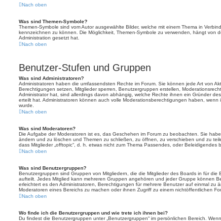
Nach oben
Was sind Themen-Symbole?
Themen-Symbole sind vom Autor ausgewählte Bilder, welche mit einem Thema in Verbin
kennzeichnen zu können. Die Möglichkeit, Themen-Symbole zu verwenden, hängt von de
Administration gesetzt hat.
Nach oben
Benutzer-Stufen und Gruppen
Was sind Administratoren?
Administratoren haben die umfassendsten Rechte im Forum. Sie können jede Art von Akt
Berechtigungen setzen, Mitglieder sperren, Benutzergruppen erstellen, Moderationsrech
Administrator hat, sind allerdings davon abhängig, welche Rechte ihnen ein Gründer des
erteilt hat. Administratoren können auch volle Moderationsberechtigungen haben, wenn 
wurde.
Nach oben
Was sind Moderatoren?
Die Aufgabe der Moderatoren ist es, das Geschehen im Forum zu beobachten. Sie haben
ändern und zu löschen und Themen zu schließen, zu öffnen, zu verschieben und zu teil
dass Mitglieder „offtopic“, d. h. etwas nicht zum Thema Passendes, oder Beleidigendes 
Nach oben
Was sind Benutzergruppen?
Benutzergruppen sind Gruppen von Mitgliedern, die die Mitglieder des Boards in für die 
aufteilt. Jedes Mitglied kann mehreren Gruppen angehören und jeder Gruppe können Be
erleichtert es den Administratoren, Berechtigungen für mehrere Benutzer auf einmal zu 
Moderatoren eines Bereichs zu machen oder ihnen Zugriff zu einem nichtöffentlichen F
Nach oben
Wo finde ich die Benutzergruppen und wie trete ich ihnen bei?
Du findest die Benutzergruppen unter „Benutzergruppen“ im persönlichen Bereich. Wenn 