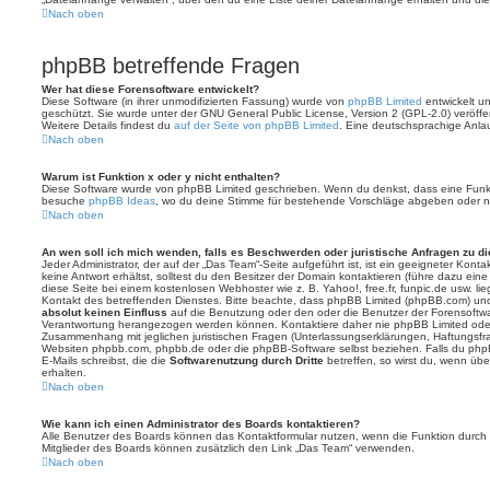
Nach oben
phpBB betreffende Fragen
Wer hat diese Forensoftware entwickelt?
Diese Software (in ihrer unmodifizierten Fassung) wurde von
phpBB Limited
entwickelt und
geschützt. Sie wurde unter der GNU General Public License, Version 2 (GPL-2.0) veröffen
Weitere Details findest du
auf der Seite von phpBB Limited
. Eine deutschsprachige Anlauf
Nach oben
Warum ist Funktion x oder y nicht enthalten?
Diese Software wurde von phpBB Limited geschrieben. Wenn du denkst, dass eine Funkt
besuche
phpBB Ideas
, wo du deine Stimme für bestehende Vorschläge abgeben oder n
Nach oben
An wen soll ich mich wenden, falls es Beschwerden oder juristische Anfragen zu d
Jeder Administrator, der auf der „Das Team“-Seite aufgeführt ist, ist ein geeigneter Kon
keine Antwort erhältst, solltest du den Besitzer der Domain kontaktieren (führe dazu ein
diese Seite bei einem kostenlosen Webhoster wie z. B. Yahoo!, free.fr, funpic.de usw. l
Kontakt des betreffenden Dienstes. Bitte beachte, dass phpBB Limited (phpBB.com) u
absolut keinen Einfluss
auf die Benutzung oder den oder die Benutzer der Forensoftwa
Verantwortung herangezogen werden können. Kontaktiere daher nie phpBB Limited oder
Zusammenhang mit jeglichen juristischen Fragen (Unterlassungserklärungen, Haftungsfr
Websiten phpbb.com, phpbb.de oder die phpBB-Software selbst beziehen. Falls du php
E-Mails schreibst, die die
Softwarenutzung durch Dritte
betreffen, so wirst du, wenn üb
erhalten.
Nach oben
Wie kann ich einen Administrator des Boards kontaktieren?
Alle Benutzer des Boards können das Kontaktformular nutzen, wenn die Funktion durch di
Mitglieder des Boards können zusätzlich den Link „Das Team“ verwenden.
Nach oben