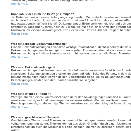
Smileys begrenzen, die du in einem Beitrag benutzen kannst.
Nach oben
Kann ich Bilder in meine Beiträge einfügen?
Ja, Bilder können in deinem Beitrag angezeigt werden. Wenn die Administration Dateian
auch direkt hochladen. Ansonsten musst du zu einem Bild verlinken, das auf einem öffentl
http://www.domain.tld/mein-bild.gif. Du kannst weder Bilder verlinken, die sich auf deine
öffentlich zugänglicher Server), noch zu Bildern, die nur nach einer Anmeldung verfügbar
Mailboxen, mit einem Passwort geschützte Seiten usw. Um das Bild anzuzeigen, benutz
Nach oben
Was sind globale Bekanntmachungen?
Globale Bekanntmachungen beinhalten wichtige Informationen, deshalb solltest du sie s
Bekanntmachungen erscheinen ganz oben in jedem Forum und ebenfalls in deinem persö
Bekanntmachung schreiben kannst oder nicht, hängt von den durch die Board-Administ
Nach oben
Was sind Bekanntmachungen?
Bekanntmachungen beinhalten meist wichtige Informationen zu dem Bereich des Boards, i
stets lesen. Bekanntmachungen erscheinen oben auf jeder Seite des Forums, in dem sie 
Bekanntmachungen hängt es von deinen Berechtigungen ab, ob du Bekanntmachungen er
Berechtigungen werden von der Board-Administration vergeben.
Nach oben
Was sind wichtige Themen?
Wichtige Themen eines Forums erscheinen unter den Ankündigungen und sind nur auf d
meist einen wichtigen Inhalt, weswegen du sie lesen solltest. Wie bei den Bekanntmac
Berechtigungen ab, ob du wichtige Themen erstellen kannst oder nicht; die Berechtigunge
Nach oben
Was sind geschlossene Themen?
Geschlossene Themen sind Themen, in denen nicht mehr geantwortet werden kann und b
vorhanden, beendet wurde. Themen können aus vielen Gründen durch einen Moderator o
Eventuell hast du auch die Möglichkeit, deine eigenen Themen zu schließen, sofern dies
wurde.