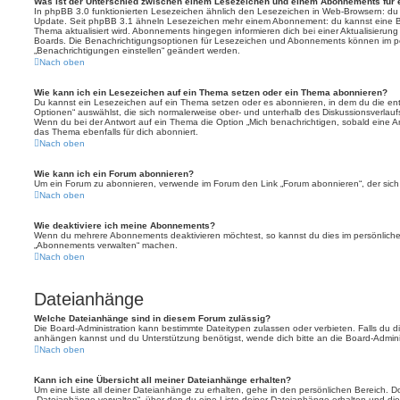
Was ist der Unterschied zwischen einem Lesezeichen und einem Abonnements für
In phpBB 3.0 funktionierten Lesezeichen ähnlich den Lesezeichen in Web-Browsern: du
Update. Seit phpBB 3.1 ähneln Lesezeichen mehr einem Abonnement: du kannst eine Be
Thema aktualisiert wird. Abonnements hingegen informieren dich bei einer Aktualisieru
Boards. Die Benachrichtigungsoptionen für Lesezeichen und Abonnements können im pe
„Benachrichtigungen einstellen“ geändert werden.
Nach oben
Wie kann ich ein Lesezeichen auf ein Thema setzen oder ein Thema abonnieren?
Du kannst ein Lesezeichen auf ein Thema setzen oder es abonnieren, in dem du die e
Optionen“ auswählst, die sich normalerweise ober- und unterhalb des Diskussionsverlau
Wenn du bei der Antwort auf ein Thema die Option „Mich benachrichtigen, sobald eine Ant
das Thema ebenfalls für dich abonniert.
Nach oben
Wie kann ich ein Forum abonnieren?
Um ein Forum zu abonnieren, verwende im Forum den Link „Forum abonnieren“, der sich 
Nach oben
Wie deaktiviere ich meine Abonnements?
Wenn du mehrere Abonnements deaktivieren möchtest, so kannst du dies im persönlichen
„Abonnements verwalten“ machen.
Nach oben
Dateianhänge
Welche Dateianhänge sind in diesem Forum zulässig?
Die Board-Administration kann bestimmte Dateitypen zulassen oder verbieten. Falls du dir
anhängen kannst und du Unterstützung benötigst, wende dich bitte an die Board-Adminis
Nach oben
Kann ich eine Übersicht all meiner Dateianhänge erhalten?
Um eine Liste all deiner Dateianhänge zu erhalten, gehe in den persönlichen Bereich. Dor
„Dateianhänge verwalten“, über den du eine Liste deiner Dateianhänge erhalten und die