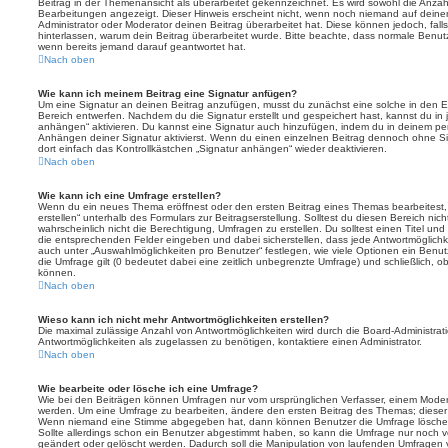
Beitrag in der Themenansicht als überarbeitet gekennzeichnet. Es wird sowohl die Anzahl
Bearbeitungen angezeigt. Dieser Hinweis erscheint nicht, wenn noch niemand auf deine
Administrator oder Moderator deinen Beitrag überarbeitet hat. Diese können jedoch, falls 
hinterlassen, warum dein Beitrag überarbeitet wurde. Bitte beachte, dass normale Benut
wenn bereits jemand darauf geantwortet hat.
Nach oben
Wie kann ich meinem Beitrag eine Signatur anfügen?
Um eine Signatur an deinen Beitrag anzufügen, musst du zunächst eine solche in den E
Bereich entwerfen. Nachdem du die Signatur erstellt und gespeichert hast, kannst du in
anhängen“ aktivieren. Du kannst eine Signatur auch hinzufügen, indem du in deinem p
Anhängen deiner Signatur aktivierst. Wenn du einen einzelnen Beitrag dennoch ohne Si
dort einfach das Kontrollkästchen „Signatur anhängen“ wieder deaktivieren.
Nach oben
Wie kann ich eine Umfrage erstellen?
Wenn du ein neues Thema eröffnest oder den ersten Beitrag eines Themas bearbeitest, 
erstellen“ unterhalb des Formulars zur Beitragserstellung. Solltest du diesen Bereich ni
wahrscheinlich nicht die Berechtigung, Umfragen zu erstellen. Du solltest einen Titel un
die entsprechenden Felder eingeben und dabei sicherstellen, dass jede Antwortmöglichkei
auch unter „Auswahlmöglichkeiten pro Benutzer“ festlegen, wie viele Optionen ein Benutz
die Umfrage gilt (0 bedeutet dabei eine zeitlich unbegrenzte Umfrage) und schließlich, 
können.
Nach oben
Wieso kann ich nicht mehr Antwortmöglichkeiten erstellen?
Die maximal zulässige Anzahl von Antwortmöglichkeiten wird durch die Board-Administrat
Antwortmöglichkeiten als zugelassen zu benötigen, kontaktiere einen Administrator.
Nach oben
Wie bearbeite oder lösche ich eine Umfrage?
Wie bei den Beiträgen können Umfragen nur vom ursprünglichen Verfasser, einem Modera
werden. Um eine Umfrage zu bearbeiten, ändere den ersten Beitrag des Themas; dieser i
Wenn niemand eine Stimme abgegeben hat, dann können Benutzer die Umfrage löschen
Sollte allerdings schon ein Benutzer abgestimmt haben, so kann die Umfrage nur noch 
geändert oder gelöscht werden. Dadurch soll die Manipulation von laufenden Umfragen 