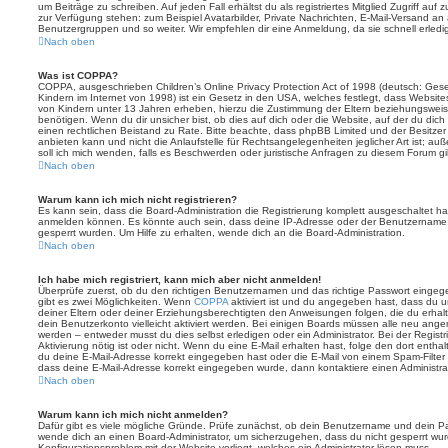
um Beiträge zu schreiben. Auf jeden Fall erhältst du als registriertes Mitglied Zugriff auf
zur Verfügung stehen: zum Beispiel Avatarbilder, Private Nachrichten, E-Mail-Versand an an
Benutzergruppen und so weiter. Wir empfehlen dir eine Anmeldung, da sie schnell erledigt i
Nach oben
Was ist COPPA?
COPPA, ausgeschrieben Children’s Online Privacy Protection Act of 1998 (deutsch: Ges
Kindern im Internet von 1998) ist ein Gesetz in den USA, welches festlegt, dass Website
von Kindern unter 13 Jahren erheben, hierzu die Zustimmung der Eltern beziehungswei
benötigen. Wenn du dir unsicher bist, ob dies auf dich oder die Website, auf der du dich zu
einen rechtlichen Beistand zu Rate. Bitte beachte, dass phpBB Limited und der Besitze
anbieten kann und nicht die Anlaufstelle für Rechtsangelegenheiten jeglicher Art ist; au
soll ich mich wenden, falls es Beschwerden oder juristische Anfragen zu diesem Forum g
Nach oben
Warum kann ich mich nicht registrieren?
Es kann sein, dass die Board-Administration die Registrierung komplett ausgeschaltet h
anmelden können. Es könnte auch sein, dass deine IP-Adresse oder der Benutzername, m
gesperrt wurden. Um Hilfe zu erhalten, wende dich an die Board-Administration.
Nach oben
Ich habe mich registriert, kann mich aber nicht anmelden!
Überprüfe zuerst, ob du den richtigen Benutzernamen und das richtige Passwort einge
gibt es zwei Möglichkeiten. Wenn
COPPA
aktiviert ist und du angegeben hast, dass du un
deiner Eltern oder deiner Erziehungsberechtigten den Anweisungen folgen, die du erhalte
dein Benutzerkonto vielleicht aktiviert werden. Bei einigen Boards müssen alle neu angem
werden – entweder musst du dies selbst erledigen oder ein Administrator. Bei der Registri
Aktivierung nötig ist oder nicht. Wenn du eine E-Mail erhalten hast, folge den dort ent
du deine E-Mail-Adresse korrekt eingegeben hast oder die E-Mail von einem Spam-Filter b
dass deine E-Mail-Adresse korrekt eingegeben wurde, dann kontaktiere einen Administrat
Nach oben
Warum kann ich mich nicht anmelden?
Dafür gibt es viele mögliche Gründe. Prüfe zunächst, ob dein Benutzername und dein Pass
wende dich an einen Board-Administrator, um sicherzugehen, dass du nicht gesperrt wurde
Konfigurationsproblem mit der Website vorliegt, welches ein Administrator lösen muss.