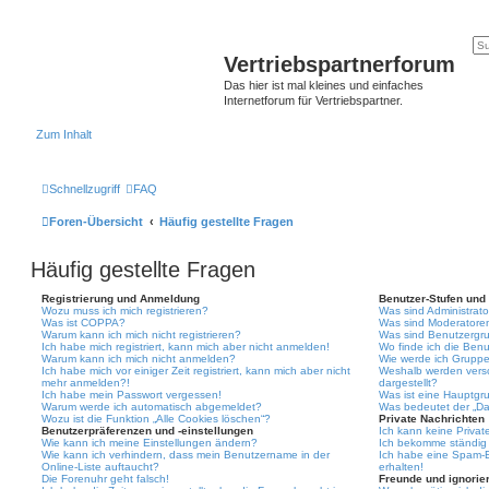
Vertriebspartnerforum
Das hier ist mal kleines und einfaches
Internetforum für Vertriebspartner.
Zum Inhalt
Schnellzugriff
FAQ
Foren-Übersicht
Häufig gestellte Fragen
Häufig gestellte Fragen
Registrierung und Anmeldung
Benutzer-Stufen und
Wozu muss ich mich registrieren?
Was sind Administrat
Was ist COPPA?
Was sind Moderatore
Warum kann ich mich nicht registrieren?
Was sind Benutzergr
Ich habe mich registriert, kann mich aber nicht anmelden!
Wo finde ich die Benu
Warum kann ich mich nicht anmelden?
Wie werde ich Gruppe
Ich habe mich vor einiger Zeit registriert, kann mich aber nicht
Weshalb werden vers
mehr anmelden?!
dargestellt?
Ich habe mein Passwort vergessen!
Was ist eine Hauptgr
Warum werde ich automatisch abgemeldet?
Was bedeutet der „Das
Wozu ist die Funktion „Alle Cookies löschen“?
Private Nachrichten
Benutzerpräferenzen und -einstellungen
Ich kann keine Privat
Wie kann ich meine Einstellungen ändern?
Ich bekomme ständig 
Wie kann ich verhindern, dass mein Benutzername in der
Ich habe eine Spam-E
Online-Liste auftaucht?
erhalten!
Die Forenuhr geht falsch!
Freunde und ignorier