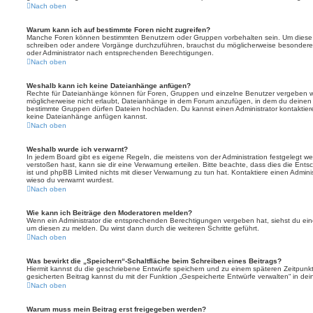
Nach oben
Warum kann ich auf bestimmte Foren nicht zugreifen?
Manche Foren können bestimmten Benutzern oder Gruppen vorbehalten sein. Um diese e
schreiben oder andere Vorgänge durchzuführen, brauchst du möglicherweise besondere
oder Administrator nach entsprechenden Berechtigungen.
Nach oben
Weshalb kann ich keine Dateianhänge anfügen?
Rechte für Dateianhänge können für Foren, Gruppen und einzelne Benutzer vergeben we
möglicherweise nicht erlaubt, Dateianhänge in dem Forum anzufügen, in dem du deinen 
bestimmte Gruppen dürfen Dateien hochladen. Du kannst einen Administrator kontaktieren, 
keine Dateianhänge anfügen kannst.
Nach oben
Weshalb wurde ich verwarnt?
In jedem Board gibt es eigene Regeln, die meistens von der Administration festgelegt 
verstoßen hast, kann sie dir eine Verwarnung erteilen. Bitte beachte, dass dies die Ent
ist und phpBB Limited nichts mit dieser Verwarnung zu tun hat. Kontaktiere einen Administr
wieso du verwarnt wurdest.
Nach oben
Wie kann ich Beiträge den Moderatoren melden?
Wenn ein Administrator die entsprechenden Berechtigungen vergeben hat, siehst du eine
um diesen zu melden. Du wirst dann durch die weiteren Schritte geführt.
Nach oben
Was bewirkt die „Speichern“-Schaltfläche beim Schreiben eines Beitrags?
Hiermit kannst du die geschriebene Entwürfe speichern und zu einem späteren Zeitpunk
gesicherten Beitrag kannst du mit der Funktion „Gespeicherte Entwürfe verwalten“ in de
Nach oben
Warum muss mein Beitrag erst freigegeben werden?