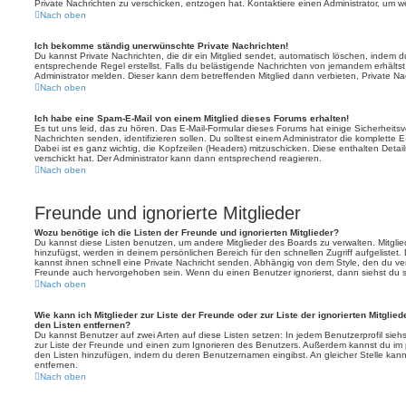
Private Nachrichten zu verschicken, entzogen hat. Kontaktiere einen Administrator, um we
Nach oben
Ich bekomme ständig unerwünschte Private Nachrichten!
Du kannst Private Nachrichten, die dir ein Mitglied sendet, automatisch löschen, indem 
entsprechende Regel erstellst. Falls du belästigende Nachrichten von jemandem erhälts
Administrator melden. Dieser kann dem betreffenden Mitglied dann verbieten, Private N
Nach oben
Ich habe eine Spam-E-Mail von einem Mitglied dieses Forums erhalten!
Es tut uns leid, das zu hören. Das E-Mail-Formular dieses Forums hat einige Sicherheits
Nachrichten senden, identifizieren sollen. Du solltest einem Administrator die komplette 
Dabei ist es ganz wichtig, die Kopfzeilen (Headers) mitzuschicken. Diese enthalten Detai
verschickt hat. Der Administrator kann dann entsprechend reagieren.
Nach oben
Freunde und ignorierte Mitglieder
Wozu benötige ich die Listen der Freunde und ignorierten Mitglieder?
Du kannst diese Listen benutzen, um andere Mitglieder des Boards zu verwalten. Mitglied
hinzufügst, werden in deinem persönlichen Bereich für den schnellen Zugriff aufgelistet.
kannst ihnen schnell eine Private Nachricht senden. Abhängig von dem Style, den du v
Freunde auch hervorgehoben sein. Wenn du einen Benutzer ignorierst, dann siehst du s
Nach oben
Wie kann ich Mitglieder zur Liste der Freunde oder zur Liste der ignorierten Mitglie
den Listen entfernen?
Du kannst Benutzer auf zwei Arten auf diese Listen setzen: In jedem Benutzerprofil sieh
zur Liste der Freunde und einen zum Ignorieren des Benutzers. Außerdem kannst du im p
den Listen hinzufügen, indem du deren Benutzernamen eingibst. An gleicher Stelle kann
entfernen.
Nach oben