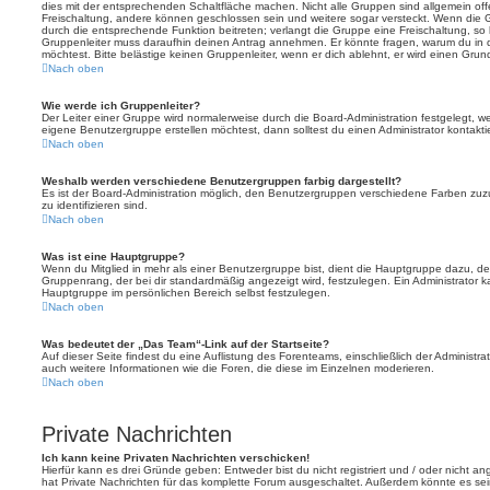
dies mit der entsprechenden Schaltfläche machen. Nicht alle Gruppen sind allgemein offe
Freischaltung, andere können geschlossen sein und weitere sogar versteckt. Wenn die Gr
durch die entsprechende Funktion beitreten; verlangt die Gruppe eine Freischaltung, so 
Gruppenleiter muss daraufhin deinen Antrag annehmen. Er könnte fragen, warum du i
möchtest. Bitte belästige keinen Gruppenleiter, wenn er dich ablehnt, er wird einen Gru
Nach oben
Wie werde ich Gruppenleiter?
Der Leiter einer Gruppe wird normalerweise durch die Board-Administration festgelegt, w
eigene Benutzergruppe erstellen möchtest, dann solltest du einen Administrator kontakti
Nach oben
Weshalb werden verschiedene Benutzergruppen farbig dargestellt?
Es ist der Board-Administration möglich, den Benutzergruppen verschiedene Farben zuzut
zu identifizieren sind.
Nach oben
Was ist eine Hauptgruppe?
Wenn du Mitglied in mehr als einer Benutzergruppe bist, dient die Hauptgruppe dazu, 
Gruppenrang, der bei dir standardmäßig angezeigt wird, festzulegen. Ein Administrator 
Hauptgruppe im persönlichen Bereich selbst festzulegen.
Nach oben
Was bedeutet der „Das Team“-Link auf der Startseite?
Auf dieser Seite findest du eine Auflistung des Forenteams, einschließlich der Administra
auch weitere Informationen wie die Foren, die diese im Einzelnen moderieren.
Nach oben
Private Nachrichten
Ich kann keine Privaten Nachrichten verschicken!
Hierfür kann es drei Gründe geben: Entweder bist du nicht registriert und / oder nicht a
hat Private Nachrichten für das komplette Forum ausgeschaltet. Außerdem könnte es sein