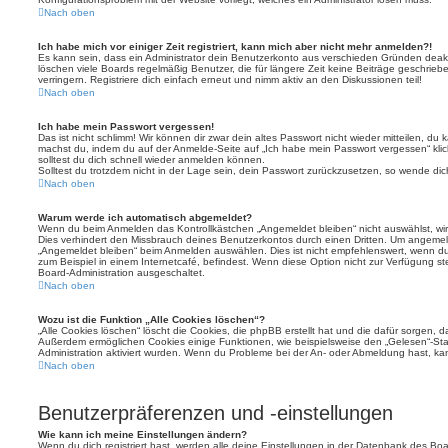
Nach oben
Ich habe mich vor einiger Zeit registriert, kann mich aber nicht mehr anmelden?!
Es kann sein, dass ein Administrator dein Benutzerkonto aus verschieden Gründen deakt
löschen viele Boards regelmäßig Benutzer, die für längere Zeit keine Beiträge geschri
verringern. Registriere dich einfach erneut und nimm aktiv an den Diskussionen teil!
Nach oben
Ich habe mein Passwort vergessen!
Das ist nicht schlimm! Wir können dir zwar dein altes Passwort nicht wieder mitteilen, du
machst du, indem du auf der Anmelde-Seite auf „Ich habe mein Passwort vergessen“ kli
solltest du dich schnell wieder anmelden können.
Solltest du trotzdem nicht in der Lage sein, dein Passwort zurückzusetzen, so wende dic
Nach oben
Warum werde ich automatisch abgemeldet?
Wenn du beim Anmelden das Kontrollkästchen „Angemeldet bleiben“ nicht auswählst, wirs
Dies verhindert den Missbrauch deines Benutzerkontos durch einen Dritten. Um angemel
„Angemeldet bleiben“ beim Anmelden auswählen. Dies ist nicht empfehlenswert, wenn du
zum Beispiel in einem Internetcafé, befindest. Wenn diese Option nicht zur Verfügung st
Board-Administration ausgeschaltet.
Nach oben
Wozu ist die Funktion „Alle Cookies löschen“?
„Alle Cookies löschen“ löscht die Cookies, die phpBB erstellt hat und die dafür sorgen, 
Außerdem ermöglichen Cookies einige Funktionen, wie beispielsweise den „Gelesen“-Stat
Administration aktiviert wurden. Wenn du Probleme bei der An- oder Abmeldung hast, ka
Nach oben
Benutzerpräferenzen und -einstellungen
Wie kann ich meine Einstellungen ändern?
Wenn du dich registriert hast, werden alle deine Einstellungen in der Datenbank des Bo