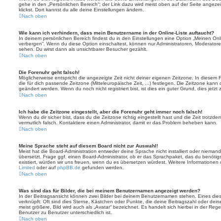
gehe in den „Persönlichen Bereich“; der Link dazu wird meist oben auf der Seite ange
klickst. Dort kannst du alle deine Einstellungen ändern.
Nach oben
Wie kann ich verhindern, dass mein Benutzername in der Online-Liste auftaucht?
In deinem persönlichen Bereich findest du in den Einstellungen eine Option „Meinen On
verbergen“. Wenn du diese Option einschaltest, können nur Administratoren, Moderatore
sehen. Du wirst dann als unsichtbarer Besucher gezählt.
Nach oben
Die Forenuhr geht falsch!
Möglicherweise entspricht die angezeigte Zeit nicht deiner eigenen Zeitzone. In diesem Fa
die für dich passende Zeitzone (Mitteleuropäische Zeit, ...) festlegen. Die Zeitzone kann
geändert werden. Wenn du noch nicht registriert bist, ist dies ein guter Grund, dies jetzt 
Nach oben
Ich habe die Zeitzone eingestellt, aber die Forenuhr geht immer noch falsch!
Wenn du dir sicher bist, dass du die Zeitzone richtig eingestellt hast und die Zeit trotzde
vermutlich falsch. Kontaktiere einen Administrator, damit er das Problem beheben kann.
Nach oben
Meine Sprache steht auf diesem Board nicht zur Auswahl!
Meist hat die Board-Administration entweder deine Sprache nicht installiert oder nieman
übersetzt. Frage ggf. einen Board-Administrator, ob er das Sprachpaket, das du benötigst,
existiert, würden wir uns freuen, wenn du es übersetzen würdest. Weitere Informatione
Limited
oder auf
phpBB.de
gefunden werden.
Nach oben
Was sind das für Bilder, die bei meinem Benutzernamen angezeigt werden?
In der Beitragsansicht können zwei Bilder bei deinem Benutzernamen stehen. Eines diese
verknüpft: Oft sind dies Sterne, Kästchen oder Punkte, die deine Beitragszahl oder de
meist größere, Bild wird auch als „Avatar“ bezeichnet. Es handelt sich hierbei in der Reg
Benutzer zu Benutzer unterschiedlich ist.
Nach oben