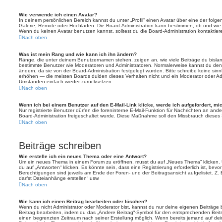
Wie verwende ich einen Avatar?
In deinem persönlichen Bereich kannst du unter „Profil“ einen Avatar über eine der folg
Galerie, Remote oder Hochladen. Die Board-Administration kann bestimmen, ob und wie
Wenn du keinen Avatar benutzen kannst, solltest du die Board-Administration kontaktier
Nach oben
Was ist mein Rang und wie kann ich ihn ändern?
Ränge, die unter deinem Benutzernamen stehen, zeigen an, wie viele Beiträge du bislang e
bestimmte Benutzer wie Moderatoren und Administratoren. Normalerweise kannst du den 
ändern, da sie von der Board-Administration festgelegt wurden. Bitte schreibe keine si
erhöhen — die meisten Boards dulden dieses Verhalten nicht und ein Moderator oder Adm
Umständen einfach wieder zurücksetzen.
Nach oben
Wenn ich bei einem Benutzer auf den E-Mail-Link klicke, werde ich aufgefordert, m
Nur registrierte Benutzer dürfen die foreninterne E-Mail-Funktion für Nachrichten an ande
Board-Administration freigeschaltet wurde. Diese Maßnahme soll den Missbrauch dieses
Nach oben
Beiträge schreiben
Wie erstelle ich ein neues Thema oder eine Antwort?
Um ein neues Thema in einem Forum zu eröffnen, musst du auf „Neues Thema“ klicken. 
du auf „Antworten“ klicken. Es könnte sein, dass eine Registrierung erforderlich ist, bev
Berechtigungen sind jeweils am Ende der Foren- und der Beitragsansicht aufgelistet. Z. 
darfst Dateianhänge erstellen“ usw.
Nach oben
Wie kann ich einen Beitrag bearbeiten oder löschen?
Wenn du nicht Administrator oder Moderator bist, kannst du nur deine eigenen Beiträge
Beitrag bearbeiten, indem du das „Ändere Beitrag“-Symbol für den entsprechenden Beitrag 
einen begrenzten Zeitraum nach seiner Erstellung möglich. Wenn bereits jemand auf dein