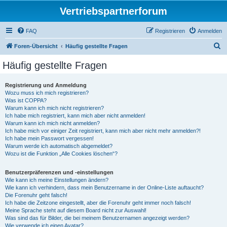
Vertriebspartnerforum
FAQ
Registrieren
Anmelden
S
Foren-Übersicht
Häufig gestellte Fragen
u
Häufig gestellte Fragen
c
h
Registrierung und Anmeldung
Wozu muss ich mich registrieren?
e
Was ist COPPA?
Warum kann ich mich nicht registrieren?
Ich habe mich registriert, kann mich aber nicht anmelden!
Warum kann ich mich nicht anmelden?
Ich habe mich vor einiger Zeit registriert, kann mich aber nicht mehr anmelden?!
Ich habe mein Passwort vergessen!
Warum werde ich automatisch abgemeldet?
Wozu ist die Funktion „Alle Cookies löschen“?
Benutzerpräferenzen und -einstellungen
Wie kann ich meine Einstellungen ändern?
Wie kann ich verhindern, dass mein Benutzername in der Online-Liste auftaucht?
Die Forenuhr geht falsch!
Ich habe die Zeitzone eingestellt, aber die Forenuhr geht immer noch falsch!
Meine Sprache steht auf diesem Board nicht zur Auswahl!
Was sind das für Bilder, die bei meinem Benutzernamen angezeigt werden?
Wie verwende ich einen Avatar?