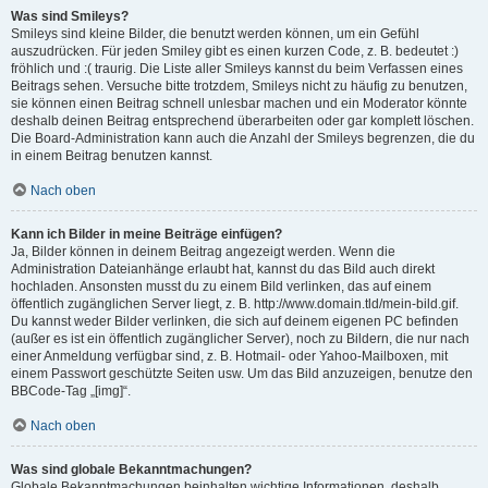
Was sind Smileys?
Smileys sind kleine Bilder, die benutzt werden können, um ein Gefühl
auszudrücken. Für jeden Smiley gibt es einen kurzen Code, z. B. bedeutet :)
fröhlich und :( traurig. Die Liste aller Smileys kannst du beim Verfassen eines
Beitrags sehen. Versuche bitte trotzdem, Smileys nicht zu häufig zu benutzen,
sie können einen Beitrag schnell unlesbar machen und ein Moderator könnte
deshalb deinen Beitrag entsprechend überarbeiten oder gar komplett löschen.
Die Board-Administration kann auch die Anzahl der Smileys begrenzen, die du
in einem Beitrag benutzen kannst.
Nach oben
Kann ich Bilder in meine Beiträge einfügen?
Ja, Bilder können in deinem Beitrag angezeigt werden. Wenn die
Administration Dateianhänge erlaubt hat, kannst du das Bild auch direkt
hochladen. Ansonsten musst du zu einem Bild verlinken, das auf einem
öffentlich zugänglichen Server liegt, z. B. http://www.domain.tld/mein-bild.gif.
Du kannst weder Bilder verlinken, die sich auf deinem eigenen PC befinden
(außer es ist ein öffentlich zugänglicher Server), noch zu Bildern, die nur nach
einer Anmeldung verfügbar sind, z. B. Hotmail- oder Yahoo-Mailboxen, mit
einem Passwort geschützte Seiten usw. Um das Bild anzuzeigen, benutze den
BBCode-Tag „[img]“.
Nach oben
Was sind globale Bekanntmachungen?
Globale Bekanntmachungen beinhalten wichtige Informationen, deshalb