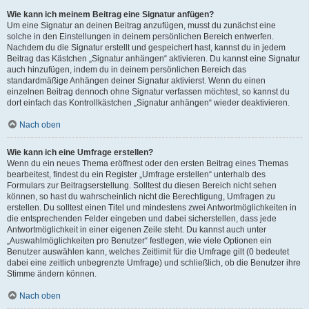
Wie kann ich meinem Beitrag eine Signatur anfügen?
Um eine Signatur an deinen Beitrag anzufügen, musst du zunächst eine
solche in den Einstellungen in deinem persönlichen Bereich entwerfen.
Nachdem du die Signatur erstellt und gespeichert hast, kannst du in jedem
Beitrag das Kästchen „Signatur anhängen“ aktivieren. Du kannst eine Signatur
auch hinzufügen, indem du in deinem persönlichen Bereich das
standardmäßige Anhängen deiner Signatur aktivierst. Wenn du einen
einzelnen Beitrag dennoch ohne Signatur verfassen möchtest, so kannst du
dort einfach das Kontrollkästchen „Signatur anhängen“ wieder deaktivieren.
Nach oben
Wie kann ich eine Umfrage erstellen?
Wenn du ein neues Thema eröffnest oder den ersten Beitrag eines Themas
bearbeitest, findest du ein Register „Umfrage erstellen“ unterhalb des
Formulars zur Beitragserstellung. Solltest du diesen Bereich nicht sehen
können, so hast du wahrscheinlich nicht die Berechtigung, Umfragen zu
erstellen. Du solltest einen Titel und mindestens zwei Antwortmöglichkeiten in
die entsprechenden Felder eingeben und dabei sicherstellen, dass jede
Antwortmöglichkeit in einer eigenen Zeile steht. Du kannst auch unter
„Auswahlmöglichkeiten pro Benutzer“ festlegen, wie viele Optionen ein
Benutzer auswählen kann, welches Zeitlimit für die Umfrage gilt (0 bedeutet
dabei eine zeitlich unbegrenzte Umfrage) und schließlich, ob die Benutzer ihre
Stimme ändern können.
Nach oben