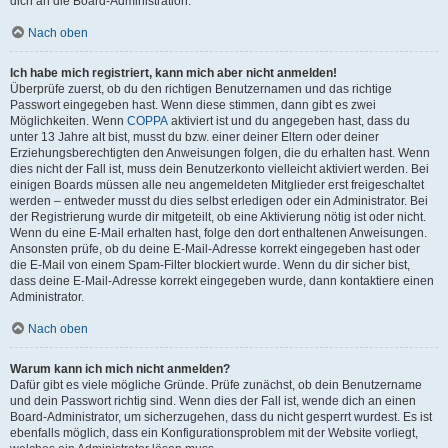
dich an die Board-Administration.
Nach oben
Ich habe mich registriert, kann mich aber nicht anmelden!
Überprüfe zuerst, ob du den richtigen Benutzernamen und das richtige
Passwort eingegeben hast. Wenn diese stimmen, dann gibt es zwei
Möglichkeiten. Wenn
COPPA
aktiviert ist und du angegeben hast, dass du
unter 13 Jahre alt bist, musst du bzw. einer deiner Eltern oder deiner
Erziehungsberechtigten den Anweisungen folgen, die du erhalten hast. Wenn
dies nicht der Fall ist, muss dein Benutzerkonto vielleicht aktiviert werden. Bei
einigen Boards müssen alle neu angemeldeten Mitglieder erst freigeschaltet
werden – entweder musst du dies selbst erledigen oder ein Administrator. Bei
der Registrierung wurde dir mitgeteilt, ob eine Aktivierung nötig ist oder nicht.
Wenn du eine E-Mail erhalten hast, folge den dort enthaltenen Anweisungen.
Ansonsten prüfe, ob du deine E-Mail-Adresse korrekt eingegeben hast oder
die E-Mail von einem Spam-Filter blockiert wurde. Wenn du dir sicher bist,
dass deine E-Mail-Adresse korrekt eingegeben wurde, dann kontaktiere einen
Administrator.
Nach oben
Warum kann ich mich nicht anmelden?
Dafür gibt es viele mögliche Gründe. Prüfe zunächst, ob dein Benutzername
und dein Passwort richtig sind. Wenn dies der Fall ist, wende dich an einen
Board-Administrator, um sicherzugehen, dass du nicht gesperrt wurdest. Es ist
ebenfalls möglich, dass ein Konfigurationsproblem mit der Website vorliegt,