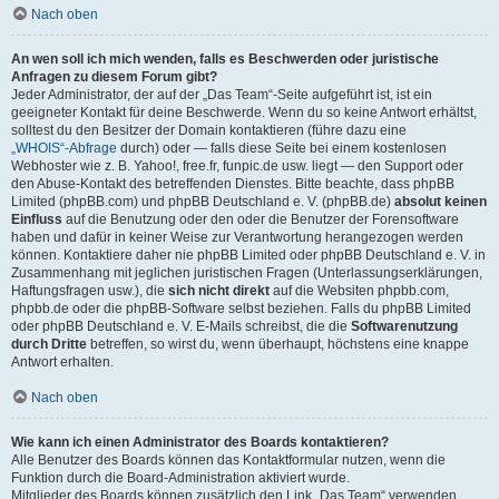
Nach oben
An wen soll ich mich wenden, falls es Beschwerden oder juristische
Anfragen zu diesem Forum gibt?
Jeder Administrator, der auf der „Das Team“-Seite aufgeführt ist, ist ein
geeigneter Kontakt für deine Beschwerde. Wenn du so keine Antwort erhältst,
solltest du den Besitzer der Domain kontaktieren (führe dazu eine
„WHOIS“-Abfrage
durch) oder — falls diese Seite bei einem kostenlosen
Webhoster wie z. B. Yahoo!, free.fr, funpic.de usw. liegt — den Support oder
den Abuse-Kontakt des betreffenden Dienstes. Bitte beachte, dass phpBB
Limited (phpBB.com) und phpBB Deutschland e. V. (phpBB.de)
absolut keinen
Einfluss
auf die Benutzung oder den oder die Benutzer der Forensoftware
haben und dafür in keiner Weise zur Verantwortung herangezogen werden
können. Kontaktiere daher nie phpBB Limited oder phpBB Deutschland e. V. in
Zusammenhang mit jeglichen juristischen Fragen (Unterlassungserklärungen,
Haftungsfragen usw.), die
sich nicht direkt
auf die Websiten phpbb.com,
phpbb.de oder die phpBB-Software selbst beziehen. Falls du phpBB Limited
oder phpBB Deutschland e. V. E-Mails schreibst, die die
Softwarenutzung
durch Dritte
betreffen, so wirst du, wenn überhaupt, höchstens eine knappe
Antwort erhalten.
Nach oben
Wie kann ich einen Administrator des Boards kontaktieren?
Alle Benutzer des Boards können das Kontaktformular nutzen, wenn die
Funktion durch die Board-Administration aktiviert wurde.
Mitglieder des Boards können zusätzlich den Link „Das Team“ verwenden.