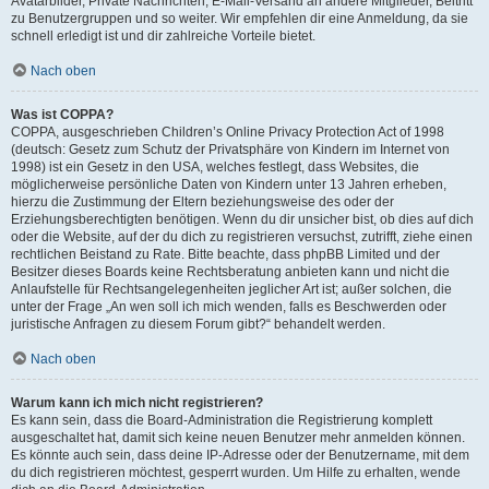
Avatarbilder, Private Nachrichten, E-Mail-Versand an andere Mitglieder, Beitritt
zu Benutzergruppen und so weiter. Wir empfehlen dir eine Anmeldung, da sie
schnell erledigt ist und dir zahlreiche Vorteile bietet.
Nach oben
Was ist COPPA?
COPPA, ausgeschrieben Children’s Online Privacy Protection Act of 1998
(deutsch: Gesetz zum Schutz der Privatsphäre von Kindern im Internet von
1998) ist ein Gesetz in den USA, welches festlegt, dass Websites, die
möglicherweise persönliche Daten von Kindern unter 13 Jahren erheben,
hierzu die Zustimmung der Eltern beziehungsweise des oder der
Erziehungsberechtigten benötigen. Wenn du dir unsicher bist, ob dies auf dich
oder die Website, auf der du dich zu registrieren versuchst, zutrifft, ziehe einen
rechtlichen Beistand zu Rate. Bitte beachte, dass phpBB Limited und der
Besitzer dieses Boards keine Rechtsberatung anbieten kann und nicht die
Anlaufstelle für Rechtsangelegenheiten jeglicher Art ist; außer solchen, die
unter der Frage „An wen soll ich mich wenden, falls es Beschwerden oder
juristische Anfragen zu diesem Forum gibt?“ behandelt werden.
Nach oben
Warum kann ich mich nicht registrieren?
Es kann sein, dass die Board-Administration die Registrierung komplett
ausgeschaltet hat, damit sich keine neuen Benutzer mehr anmelden können.
Es könnte auch sein, dass deine IP-Adresse oder der Benutzername, mit dem
du dich registrieren möchtest, gesperrt wurden. Um Hilfe zu erhalten, wende