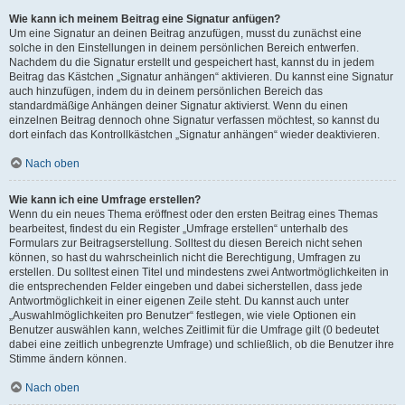
Wie kann ich meinem Beitrag eine Signatur anfügen?
Um eine Signatur an deinen Beitrag anzufügen, musst du zunächst eine
solche in den Einstellungen in deinem persönlichen Bereich entwerfen.
Nachdem du die Signatur erstellt und gespeichert hast, kannst du in jedem
Beitrag das Kästchen „Signatur anhängen“ aktivieren. Du kannst eine Signatur
auch hinzufügen, indem du in deinem persönlichen Bereich das
standardmäßige Anhängen deiner Signatur aktivierst. Wenn du einen
einzelnen Beitrag dennoch ohne Signatur verfassen möchtest, so kannst du
dort einfach das Kontrollkästchen „Signatur anhängen“ wieder deaktivieren.
Nach oben
Wie kann ich eine Umfrage erstellen?
Wenn du ein neues Thema eröffnest oder den ersten Beitrag eines Themas
bearbeitest, findest du ein Register „Umfrage erstellen“ unterhalb des
Formulars zur Beitragserstellung. Solltest du diesen Bereich nicht sehen
können, so hast du wahrscheinlich nicht die Berechtigung, Umfragen zu
erstellen. Du solltest einen Titel und mindestens zwei Antwortmöglichkeiten in
die entsprechenden Felder eingeben und dabei sicherstellen, dass jede
Antwortmöglichkeit in einer eigenen Zeile steht. Du kannst auch unter
„Auswahlmöglichkeiten pro Benutzer“ festlegen, wie viele Optionen ein
Benutzer auswählen kann, welches Zeitlimit für die Umfrage gilt (0 bedeutet
dabei eine zeitlich unbegrenzte Umfrage) und schließlich, ob die Benutzer ihre
Stimme ändern können.
Nach oben