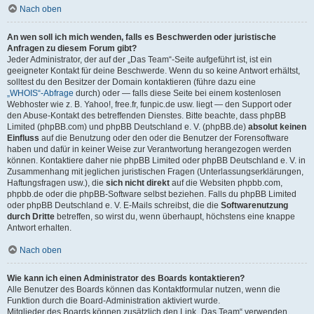
Nach oben
An wen soll ich mich wenden, falls es Beschwerden oder juristische
Anfragen zu diesem Forum gibt?
Jeder Administrator, der auf der „Das Team“-Seite aufgeführt ist, ist ein
geeigneter Kontakt für deine Beschwerde. Wenn du so keine Antwort erhältst,
solltest du den Besitzer der Domain kontaktieren (führe dazu eine
„WHOIS“-Abfrage
durch) oder — falls diese Seite bei einem kostenlosen
Webhoster wie z. B. Yahoo!, free.fr, funpic.de usw. liegt — den Support oder
den Abuse-Kontakt des betreffenden Dienstes. Bitte beachte, dass phpBB
Limited (phpBB.com) und phpBB Deutschland e. V. (phpBB.de)
absolut keinen
Einfluss
auf die Benutzung oder den oder die Benutzer der Forensoftware
haben und dafür in keiner Weise zur Verantwortung herangezogen werden
können. Kontaktiere daher nie phpBB Limited oder phpBB Deutschland e. V. in
Zusammenhang mit jeglichen juristischen Fragen (Unterlassungserklärungen,
Haftungsfragen usw.), die
sich nicht direkt
auf die Websiten phpbb.com,
phpbb.de oder die phpBB-Software selbst beziehen. Falls du phpBB Limited
oder phpBB Deutschland e. V. E-Mails schreibst, die die
Softwarenutzung
durch Dritte
betreffen, so wirst du, wenn überhaupt, höchstens eine knappe
Antwort erhalten.
Nach oben
Wie kann ich einen Administrator des Boards kontaktieren?
Alle Benutzer des Boards können das Kontaktformular nutzen, wenn die
Funktion durch die Board-Administration aktiviert wurde.
Mitglieder des Boards können zusätzlich den Link „Das Team“ verwenden.