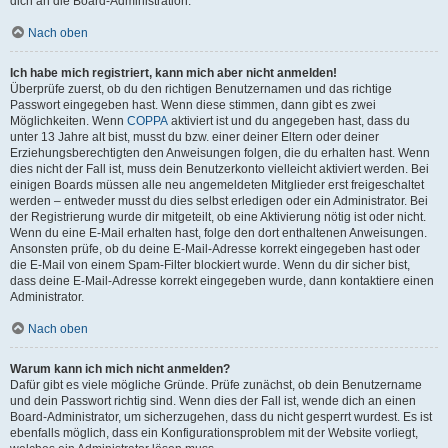
dich an die Board-Administration.
Nach oben
Ich habe mich registriert, kann mich aber nicht anmelden!
Überprüfe zuerst, ob du den richtigen Benutzernamen und das richtige
Passwort eingegeben hast. Wenn diese stimmen, dann gibt es zwei
Möglichkeiten. Wenn
COPPA
aktiviert ist und du angegeben hast, dass du
unter 13 Jahre alt bist, musst du bzw. einer deiner Eltern oder deiner
Erziehungsberechtigten den Anweisungen folgen, die du erhalten hast. Wenn
dies nicht der Fall ist, muss dein Benutzerkonto vielleicht aktiviert werden. Bei
einigen Boards müssen alle neu angemeldeten Mitglieder erst freigeschaltet
werden – entweder musst du dies selbst erledigen oder ein Administrator. Bei
der Registrierung wurde dir mitgeteilt, ob eine Aktivierung nötig ist oder nicht.
Wenn du eine E-Mail erhalten hast, folge den dort enthaltenen Anweisungen.
Ansonsten prüfe, ob du deine E-Mail-Adresse korrekt eingegeben hast oder
die E-Mail von einem Spam-Filter blockiert wurde. Wenn du dir sicher bist,
dass deine E-Mail-Adresse korrekt eingegeben wurde, dann kontaktiere einen
Administrator.
Nach oben
Warum kann ich mich nicht anmelden?
Dafür gibt es viele mögliche Gründe. Prüfe zunächst, ob dein Benutzername
und dein Passwort richtig sind. Wenn dies der Fall ist, wende dich an einen
Board-Administrator, um sicherzugehen, dass du nicht gesperrt wurdest. Es ist
ebenfalls möglich, dass ein Konfigurationsproblem mit der Website vorliegt,