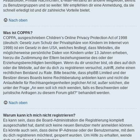
Avatarbilder, Private Nachrichten, E-Mail-Versand an andere Mitglieder, Beitritt
zu Benutzergruppen und so weiter. Wir empfehlen dir eine Anmeldung, da sie
schnell erledigt ist und dir zahlreiche Vorteile bietet.
Nach oben
Was ist COPPA?
COPPA, ausgeschrieben Children’s Online Privacy Protection Act of 1998
(deutsch: Gesetz zum Schutz der Privatsphäre von Kindern im Internet von
1998) ist ein Gesetz in den USA, welches festlegt, dass Websites, die
möglicherweise persönliche Daten von Kindern unter 13 Jahren erheben,
hierzu die Zustimmung der Eltern beziehungsweise des oder der
Erziehungsberechtigten benötigen. Wenn du dir unsicher bist, ob dies auf dich
oder die Website, auf der du dich zu registrieren versuchst, zutrifft, ziehe einen
rechtlichen Beistand zu Rate. Bitte beachte, dass phpBB Limited und der
Besitzer dieses Boards keine Rechtsberatung anbieten kann und nicht die
Anlaufstelle für Rechtsangelegenheiten jeglicher Art ist; außer solchen, die
unter der Frage „An wen soll ich mich wenden, falls es Beschwerden oder
juristische Anfragen zu diesem Forum gibt?“ behandelt werden.
Nach oben
Warum kann ich mich nicht registrieren?
Es kann sein, dass die Board-Administration die Registrierung komplett
ausgeschaltet hat, damit sich keine neuen Benutzer mehr anmelden können.
Es könnte auch sein, dass deine IP-Adresse oder der Benutzername, mit dem
du dich registrieren möchtest, gesperrt wurden. Um Hilfe zu erhalten, wende