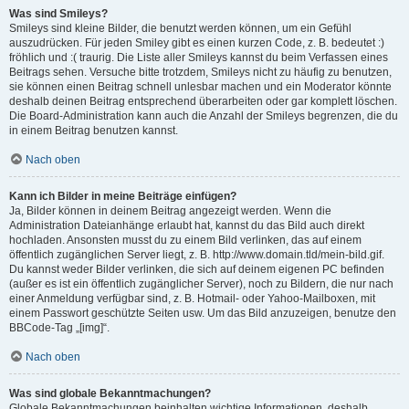
Was sind Smileys?
Smileys sind kleine Bilder, die benutzt werden können, um ein Gefühl
auszudrücken. Für jeden Smiley gibt es einen kurzen Code, z. B. bedeutet :)
fröhlich und :( traurig. Die Liste aller Smileys kannst du beim Verfassen eines
Beitrags sehen. Versuche bitte trotzdem, Smileys nicht zu häufig zu benutzen,
sie können einen Beitrag schnell unlesbar machen und ein Moderator könnte
deshalb deinen Beitrag entsprechend überarbeiten oder gar komplett löschen.
Die Board-Administration kann auch die Anzahl der Smileys begrenzen, die du
in einem Beitrag benutzen kannst.
Nach oben
Kann ich Bilder in meine Beiträge einfügen?
Ja, Bilder können in deinem Beitrag angezeigt werden. Wenn die
Administration Dateianhänge erlaubt hat, kannst du das Bild auch direkt
hochladen. Ansonsten musst du zu einem Bild verlinken, das auf einem
öffentlich zugänglichen Server liegt, z. B. http://www.domain.tld/mein-bild.gif.
Du kannst weder Bilder verlinken, die sich auf deinem eigenen PC befinden
(außer es ist ein öffentlich zugänglicher Server), noch zu Bildern, die nur nach
einer Anmeldung verfügbar sind, z. B. Hotmail- oder Yahoo-Mailboxen, mit
einem Passwort geschützte Seiten usw. Um das Bild anzuzeigen, benutze den
BBCode-Tag „[img]“.
Nach oben
Was sind globale Bekanntmachungen?
Globale Bekanntmachungen beinhalten wichtige Informationen, deshalb