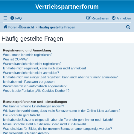
Vertriebspartnerforum
FAQ
Registrieren
Anmelden
S
Foren-Übersicht
Häufig gestellte Fragen
u
Häufig gestellte Fragen
c
h
Registrierung und Anmeldung
Wozu muss ich mich registrieren?
e
Was ist COPPA?
Warum kann ich mich nicht registrieren?
Ich habe mich registriert, kann mich aber nicht anmelden!
Warum kann ich mich nicht anmelden?
Ich habe mich vor einiger Zeit registriert, kann mich aber nicht mehr anmelden?!
Ich habe mein Passwort vergessen!
Warum werde ich automatisch abgemeldet?
Wozu ist die Funktion „Alle Cookies löschen“?
Benutzerpräferenzen und -einstellungen
Wie kann ich meine Einstellungen ändern?
Wie kann ich verhindern, dass mein Benutzername in der Online-Liste auftaucht?
Die Forenuhr geht falsch!
Ich habe die Zeitzone eingestellt, aber die Forenuhr geht immer noch falsch!
Meine Sprache steht auf diesem Board nicht zur Auswahl!
Was sind das für Bilder, die bei meinem Benutzernamen angezeigt werden?
Wie verwende ich einen Avatar?